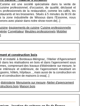
uisine est une société spécialisée dans la vente de
cuisine professionnel, d'occasion, de qualité, déclassé et
es professionnels de la restauration, comme les cafés, les
estaurants et les brasseries. Situés à 5 minutes du M.I.N de
s la zone industrielle de Wissous dans l'Essonne, nous
lerons avec plaisir dans notre show-room de[...]
cuisine
équipements de cuisine
Cuisine professionnelle
igérée
Congélateur
Meubles professionnels
Mobilier
l
ent et construction bois
 et installé à Bordeaux-Mérignac, l'Atelier d'Agencement
sé dans les réalisations en bois et dans l'agencement sous
ormes, comprenant des travaux d'ébénisterie sur mesure, le
e intérieure et extérieure, de l'agencement meublant en
asins, hôtels, hôpitaux..., mais aussi de la construction en
 et construction de maisons à ossa[...]
ébénisterie
Menuiserie sur mesure
Atelier d'agencement
structions bois
Maison bois
emium - location de voitures en Ile-de-France