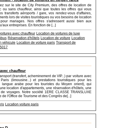
ez sur le site de City Premium, des offres de location de
c ou sans chauffeur, ainsi que toutes les offres qui vous
vos transferts aéroports / gare, vos rendez-vous d'affaires,
ents lors de visites touristiques ou vos besoins de location
 pour mariages. Nos offres s'adressent aussi bien aux
u'aux entreprises. En fonction de [...]
voitures avec chauffeur
Location de voitures de luxe
ibus
Réservation d'hôtels
Location de voiture
Location
n véhicule
Location de voiture paris
Transport de
5017
 avec chauffeur
ansport (transfert, acheminement de VIP...) par voiture avec
Paris (limousine...) et prestations touristiques pour les
n langue arabe pour les touristes du Moyen orient), qui
une location d'appartements, une réservation d'hôtels, une
on de voyages. Notre société 1ERE CLASSE TRANSLUXE
e de l'Office de Tourisme et des Congrès de[...]
ris
Location voiture paris
me D