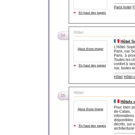
Paris hotel
F
En haut des pages
Hôtel
14
Hôtel S
L'Hôtel Soph
Ajout d'une image
Paris, rue S
Paris, à pro
Toutes les ch
confort à ses
En haut des pages
rue, toutes l
Hôtel
Hôtel 
Hôtel
15
Hôtels 
Pour bien pr
Ajout d'une image
de-Calais, 
informations 
disponibles
décrits, sur 
En haut des pages
architectural