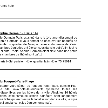
rance hotel
ophie Germain - Paris 14e
ie Germain Paris est situé dans le 14e arrondissement de
ophie Germain. Il vous permet de découvrir les beautés de
ximité du quartier de Montparnasse et du centre de Paris.
ambres équipées ont été conçues dans le but d'offrir tout le
 clients. L'hôtel Sophie Germain étant situé dans une petite
es chambres de l'hôtel sont ca[...]
paris
Hôtel parisien
Hôtel quartier latin
Hôtel 75
75014
du Touquet-Paris-Plage
éparer votre séjour au Touquet-Paris-Plage, dans le Pas-
le site www.hotel-le-touquet.fr synthétise toutes les
disponibles sur les hôtels de la ville. Ainsi, les 16 hôtels
 dans cette fameuse station balnéaire sont longuement
une fiche qui en précise la localisation dans la ville, le style
 et l’ambiance, et les équipements ma[...]