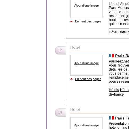
L'hôtel Ampèr
Ajout d'une image
Parc Moncea
vous venez
restaurant g
boutique ave
En haut des pages
qui est cons
Hôtel
Hôtel 
Hôtel
12
Paris Re
Paris-rez.net
Ajout d'une image
Vous trouve
détaillée de
vous permet 
l'emplacemen
En haut des pages
pouvez réserv
Hôtels
Hôtel
de-france
Hôtel
13
Paris F
Presentation
Ajout d'une image
hotel online 