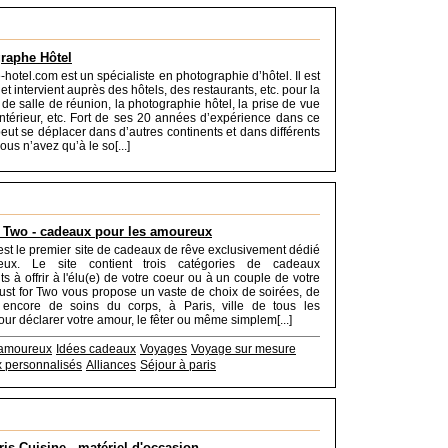
raphe Hôtel
hotel.com est un spécialiste en photographie d’hôtel. Il est
et intervient auprès des hôtels, des restaurants, etc. pour la
 de salle de réunion, la photographie hôtel, la prise de vue
ntérieur, etc. Fort de ses 20 années d’expérience dans ce
peut se déplacer dans d’autres continents et dans différents
ous n’avez qu’à le so[...]
r Two - cadeaux pour les amoureux
 est le premier site de cadeaux de rêve exclusivement dédié
ux. Le site contient trois catégories de cadeaux
s à offrir à l'élu(e) de votre coeur ou à un couple de votre
ust for Two vous propose un vaste de choix de soirées, de
encore de soins du corps, à Paris, ville de tous les
ur déclarer votre amour, le fêter ou même simplem[...]
 amoureux
Idées cadeaux
Voyages
Voyage sur mesure
x personnalisés
Alliances
Séjour à paris
is Cuisine - matériel d'occasion