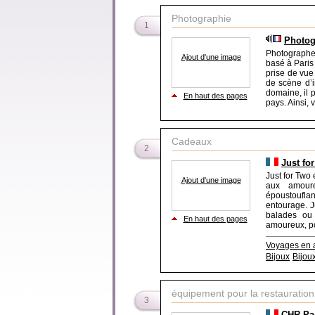
Photographie
1
Photog
Photographe-
Ajout d'une image
basé à Paris 
prise de vue
de scène d’i
domaine, il 
En haut des pages
pays. Ainsi, v
Cadeaux
2
Just fo
Just for Two
Ajout d'une image
aux amoure
époustouflant
entourage. J
balades ou 
En haut des pages
amoureux, po
Voyages en
Bijoux
Bijou
équipement pour la restauration
3
CHR Par