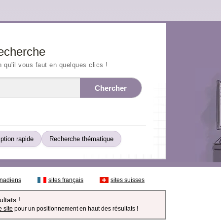
echerche
n qu'il vous faut en quelques clics !
Chercher
iption rapide
Recherche thématique
anadiens
sites français
sites suisses
ltats !
 site
pour un positionnement en haut des résultats !