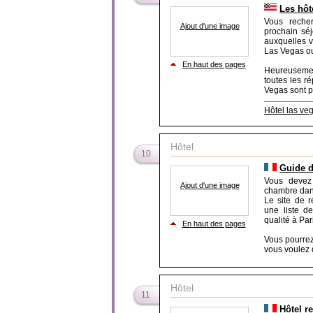
Les hôt
Vous recher
Ajout d'une image
prochain séj
auxquelles v
Las Vegas ou
En haut des pages
Heureusement
toutes les r
Vegas sont pr
Hôtel las ve
Hôtel
10
Guide d
Vous devez
Ajout d'une image
chambre dans
Le site de 
une liste d
qualité à Par
En haut des pages
Vous pourrez 
vous voulez d
Hôtel
11
Hôtel r