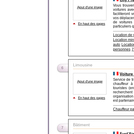
Vous trouver
Ajout d'une image
voitures ave
faciliteront 
vos déplacem
de voitures
En haut des pages
particuliers q
Location de 
Location min
auto
Locatio
personnes
7
Limousine
6
Voiture
Service de tr
Ajout d'une image
chauffeur à 
touristes (e
recherchent 
organisati
En haut des pages
est partenair
Chauffeur pa
Bâtiment
7
Syst'Ai