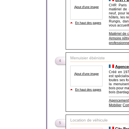
CHR Paris C
Ajout d'une image
matériel de 
neuf, pour l
hôtels, les r
Rungis, dan
En haut des pages
vous accueil
Matériel de 
Armoire réfr
professionne
Menuisier ébéniste
4
Agencem
Créé en 1979
Ajout d'une image
est spéciali
toutes ses f
la menuiseri
bois pour mag
En haut des pages
bois (bardage
Agencement
Mobilier
Con
Location de véhicule
5
City Pr