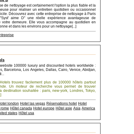
e de nettoyage est certainement l'option la plus fiable et la
euse pour réaliser un entretien quotidien ou occasionnel
icile. Découvrez avec cette entreprise de nettoyage à Paris
Syst' aime D" une réelle expérience avantageuse de
 de votre demeure. Elle vous accompagne au quotidien en
enne et dans les environs pour un nettoyage[...]
ntreprise
els
 website 100000 luxury and discounted hotels worldwide :
s, Barcelona, Los Angeles, Dallas, Cairo, Venice, Abidjan,
...
Hotels trouvez facilement plus de 100000 hôtels partout
nde. Un moteur de recherche vous permet de trouver
a destination souhaitée : paris, new-york, Londres, Tokyo,
]
otel london
Hotel las vegas
Réservations hotel
Hotel
 rome
Hôtel canada
Hotel europe
Hôtel asie
Asia
America
ited states
Hôtel usa