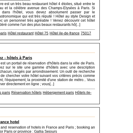
e est un très beau restaurant hôtel 4 étoiles, situé entre le
u et la célèbre avenue des Champs-Elysées à Paris. Si
 dans l'hôtel, vous devez absolument passer par le
astronomique qui est très réputé ! Hôtel au style Design et
c un personnel très agréable ! Venez découvrir cet hôtel
idéré comme l'un des plus beaux restaurants hô[...]
paris
Hôtel restaurant
Hôtel 75
Hôtel ile-de-france
75017
z - hôtels à Paris
 est un portail de réservation d'hôtels dans la ville de Paris.
rez sur le site une gamme d'hôtels avec une description
 chacun, rangés par arrondissement. Un outil de recherche
de chercher votre hôtel suivant vos critères précis comme
t, l'équipement, la proximité d'une station de métro... Vous
er directement en ligne ; vous[...]
s paris
Réservation hôtels
Hébergement paris
Hôtels ile-
rance hotel
 and reservation of hotels in France and Paris ; booking an
for Paris or province : Gallia Sejours