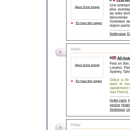
Une entrepris
Ajout d'une image
plus avantag
de votre dom
dénommée "
l'entretien
En haut des pages
région parisi
Nettoyage
E
Hôtel
8
All-hot
Find on this
Ajout d'une image
London, Pari
Sydney, Tahiti
Grâce à All-
En haut des pages
dans le mo
rapidement l
San Franci[...
Hotel cairo
H
venice
Hotel
Amérique
Un
Hôtel
9