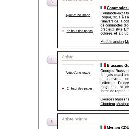
3
Commodes d
Commode-occasion
Ajout d'une image
Roque, situé à Fa
l'univers de la co
de commodes d'oc
précieux style E
En haut des pages
colorée, et la plup
Meuble ancien
Mo
Artiste
4
Brassens Ge
Georges Brassens
Ajout d'une image
français quasi inc
une oeuvre qui ne 
collection Patr
biographie, la d
En haut des pages
forme de reproduct
Georges brassen
Chanteur
Musiqu
Artiste peintre
5
Myriam COUR