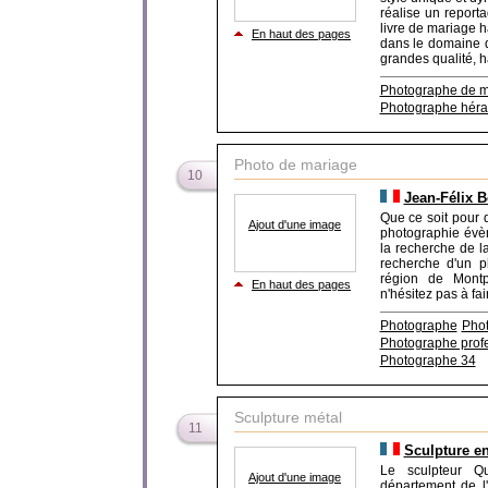
réalise un report
livre de mariage 
En haut des pages
dans le domaine d
grandes qualité, ha
Photographe de m
Photographe héra
Photo de mariage
10
Jean-Félix B
Que ce soit pour 
Ajout d'une image
photographie évèn
la recherche de la
recherche d'un p
région de Montp
En haut des pages
n'hésitez pas à fa
Photographe
Phot
Photographe prof
Photographe 34
Sculpture métal
11
Sculpture e
Le sculpteur Qu
Ajout d'une image
département de l'