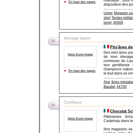
matraque... pour 
En haut des pages
disposition des pro
Usmc
Magasin u
shirt
Tentes militai
lunel
34400
élevage équin
18
Ptis'ânes de
Des mini-ânes pour
Ajout d'une image
de mon élevage 
commune de Laurou
leur gentillesse
champions nationa
En haut des pages
le tout dans un en
Ane
ânes miniatu
Baudet
34700
Confiseur
19
Chocolat Sch
Pâtisseries Scho
Ajout d'une image
Castelnau dans le
Nos magasins se t