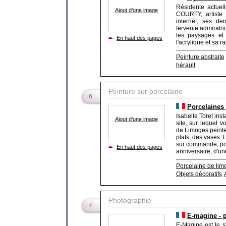
Résidente actuel
Ajout d'une image
COURTY, artiste 
internet, ses der
fervente admiratr
les paysages et 
En haut des pages
l'acrylique et sa r
Peinture abstraite
hérault
Peinture sur porcelaine
6
Porcelaines 
Isabelle Toret ins
Ajout d'une image
site, sur lequel 
de Limoges peintes
plats, des vases. 
sur commande, pou
En haut des pages
anniversaire, d'un
Porcelaine de lim
Objets décoratifs
Photographie
7
E-magine - 
E-Magine est le s