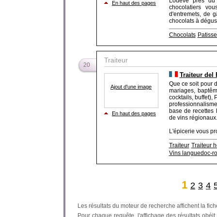
Lodève près du c
En haut des pages
chocolatiers vou
d'entremets, de g
chocolats à dégust[
Chocolats
Patisse
Traiteur
20
Traiteur del 
Que ce soit pour d
Ajout d'une image
mariages, baptême
cocktails, buffet),
professionnalisme
base de recettes 
En haut des pages
de vins régionaux
L'épicerie vous pro
Traiteur
Traiteur h
Vins languedoc-ro
1
2
3
4
Les résultats du moteur de recherche affichent la fich
Pour chaque requête, l'affichage des résultats obéit à