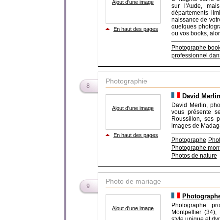
Ajout d'une image
sur l'Aude, mais
départements lim
naissance de votre
quelques photogra
En haut des pages
ou vos books, alors
Photographe boo
professionnel dans
Photographie
8
David Merli
David Merlin, pho
Ajout d'une image
vous présente s
Roussillon, ses 
images de Madaga
En haut des pages
Photographe
Phot
Photographe mont
Photos de nature
Photo de mariage
9
Photographe
Photographe pr
Ajout d'une image
Montpellier (34),
style unique et d