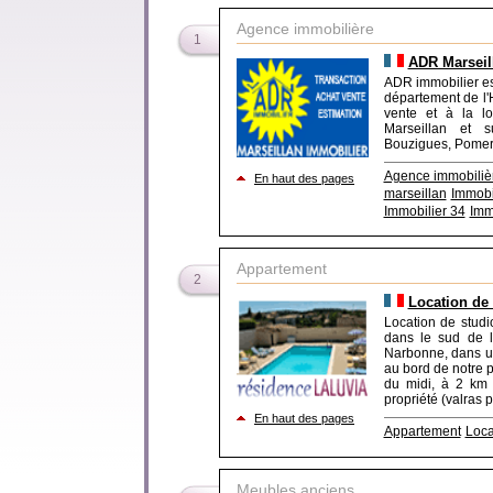
Agence immobilière
1
ADR Marseil
ADR immobilier es
département de l'
vente et à la lo
Marseillan et 
Bouzigues, Pomero
Agence immobiliè
En haut des pages
marseillan
Immobi
Immobilier 34
Imm
Appartement
2
Location de 
Location de studi
dans le sud de l
Narbonne, dans un
au bord de notre 
du midi, à 2 km 
propriété (valras pl
En haut des pages
Appartement
Loca
Meubles anciens