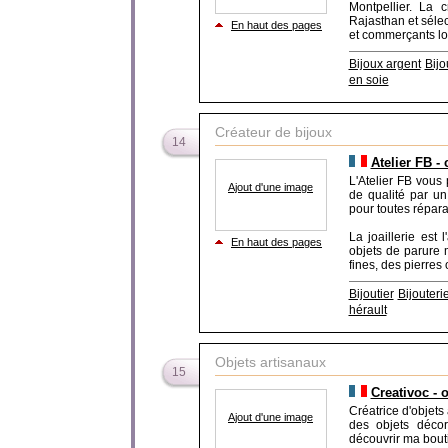
Montpellier. La 
Rajasthan et séle
En haut des pages
et commerçants loca
Bijoux argent
Bijo
en soie
Créateur de bijoux
14
Atelier FB - 
L'Atelier FB vous
Ajout d'une image
de qualité par un 
pour toutes réparat
La joaillerie est 
En haut des pages
objets de parure 
fines, des pierres 
Bijoutier
Bijouteri
hérault
Objets artisanaux
15
Creativoc - 
Créatrice d'objet
Ajout d'une image
des objets décor
découvrir ma bouti