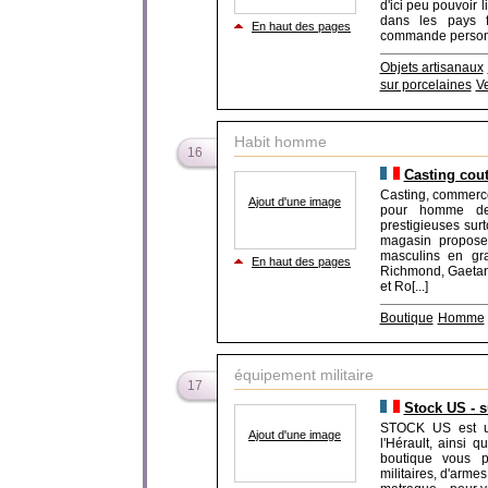
d'ici peu pouvoir
dans les pays f
En haut des pages
commande personna
Objets artisanaux
sur porcelaines
V
Habit homme
16
Casting cou
Casting, commerce 
Ajout d'une image
pour homme de 
prestigieuses surt
magasin propose
masculins en gr
En haut des pages
Richmond, Gaetano
et Ro[...]
Boutique
Homme
équipement militaire
17
Stock US - s
STOCK US est un
Ajout d'une image
l'Hérault, ainsi q
boutique vous p
militaires, d'arm