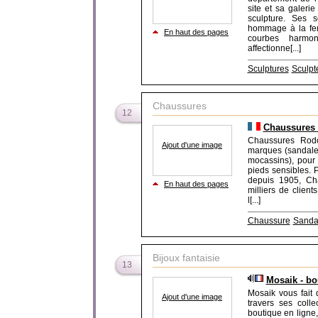
site et sa galerie
sculpture. Ses 
hommage à la fem
En haut des pages
courbes harmon
affectionne[...]
Sculptures
Sculpt
Chaussures
12
Chaussures 
Chaussures Rodo
Ajout d'une image
marques (sandales
mocassins), pour
pieds sensibles. 
depuis 1905, Ch
En haut des pages
milliers de client
l[...]
Chaussure
Sanda
Bijoux fantaisie
13
Mosaik - bo
Mosaik vous fait 
Ajout d'une image
travers ses colle
boutique en ligne,