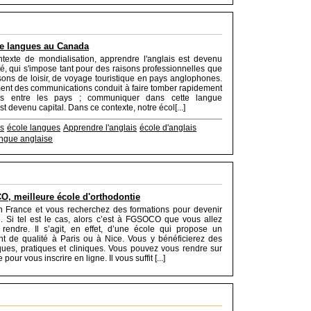
e langues au Canada
texte de mondialisation, apprendre l'anglais est devenu
é, qui s'impose tant pour des raisons professionnelles que
sons de loisir, de voyage touristique en pays anglophones.
ent des communications conduit à faire tomber rapidement
ères entre les pays ; communiquer dans cette langue
st devenu capital. Dans ce contexte, notre écol[...]
is
école langues
Apprendre l'anglais
école d'anglais
angue anglaise
, meilleure école d'orthodontie
n France et vous recherchez des formations pour devenir
e. Si tel est le cas, alors c’est à FGSOCO que vous allez
rendre. Il s’agit, en effet, d’une école qui propose un
t de qualité à Paris ou à Nice. Vous y bénéficierez des
ques, pratiques et cliniques. Vous pouvez vous rendre sur
pour vous inscrire en ligne. Il vous suffit [...]