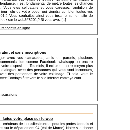
 tendance, il est fondamental de mettre toutes les chances
. Vous êtes célibataire et vous caressez l'ambition de
 jour l'élu de votre coeur qui viendra combler toutes vos
201;? Vous souhaitez ainsi vous inscrire sur un site de
rieux sur le web&#8201;? Si vous avez [...]
e rencontre en ligne
ratuit et sans inscriptions
ger avec vos camarades, amis ou parents, plusieurs
 communication comme Facebook, whatsapp ou encore
à votre disposition. Toutefois, il existe un autre moyen plus
r dialoguer avec des personnes qui vous sont inconnues,
avec des personnes de votre voisinage. Et cela, vous le
avec Camtoya à travers le site internet camtoya.com.
iscussions
- faites votre place sur le web
créateurs de tous sites internet pour les professionnels et
ses sur le département 94 (Val-de-Marne). Notre site donne