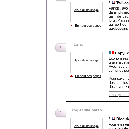
Twikeo,
Parfois, avo
Ajout d'une image
dans plusie
gain de cau
forte. Mais 
qui sort du 
En haut des pages
aux besoins 
Internet
10
CopyE
Économisez 
Ajout d'une image
grâce à cette
Avec seulem
contenus pour
En haut des pages
Pour savoir 
des article
découvrirez u
Fiche produi
Blog et site perso
11
Blog de
Vous êtes en 
Ajout d'une image
vous félicit