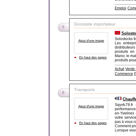
Emploi
Comm
Grossiste importateur
5
Solosto
Solostocks M
Ajout d'une image
Les entrepri
distributeur
produits en
Maroc le mat
En haut des pages
produits pour
Achat
Vente 
Commerce
Transports
6
Chauff
Sqyvtc78.fr
Ajout d'une image
performances
en-Yvelines 
votre servic
pas à vous ra
En haut des pages
Comment prof
Lorsque vous 