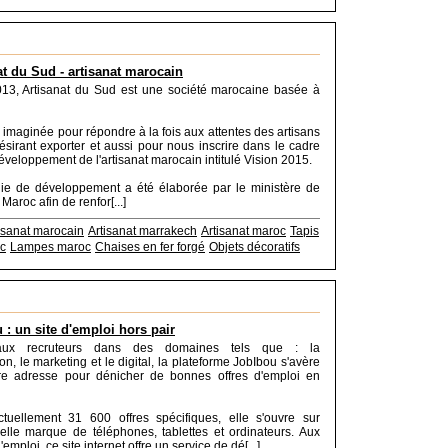
at du Sud - artisanat marocain
13, Artisanat du Sud est une société marocaine basée à
 imaginée pour répondre à la fois aux attentes des artisans
sirant exporter et aussi pour nous inscrire dans le cadre
éveloppement de l'artisanat marocain intitulé Vision 2015.
gie de développement a été élaborée par le ministère de
 Maroc afin de renfor[...]
isanat marocain
Artisanat marrakech
Artisanat maroc
Tapis
oc
Lampes maroc
Chaises en fer forgé
Objets décoratifs
 : un site d'emploi hors pair
aux recruteurs dans des domaines tels que : la
n, le marketing et le digital, la plateforme JobIbou s'avère
re adresse pour dénicher de bonnes offres d'emploi en
tuellement 31 600 offres spécifiques, elle s'ouvre sur
elle marque de téléphones, tablettes et ordinateurs. Aux
emploi, ce site internet offre un service de dé[...]