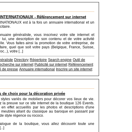
INTERNATIONAUX - Référencement sur internet
NATIONAUX est à la fois un annuaire international et un
itaire.
uaire généraliste, vous inscrivez votre site internet et
 lui, une description de son contenu et de votre activité
lle. Vous faites ainsi la promotion de votre entreprise, de
-faire, quel que soit votre pays (Belgique, France, Suisse,
..), votre [...]
éraliste
Directory
Répertoire
Search engine
Outil de
echerche sur internet
Publicité sur internet
Référencement
 de presse
Annuaire international
Inscrire un site internet
 de choix pour la décoration privée
s styles variés de mobiliers pour décorer vos lieux de vie.
 la preuve sur ce site internet de la boutique 126 Events.
en effet accueillis par les photos et descriptions d'une
e meubles allant du classique au baroque en passant par
de style régence ou rococo.
alogue de la boutique, vous allez découvrir toute une
..]