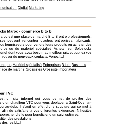
unication
Digital
Marketing
cks Maroc - commerce b to b
aroc est une place de marché B to B entre professionnels.
ses peuvent rencontrer d'autres entreprises, fabricants,
s ou fournisseurs pour vendre leurs produits ou acheter des
 gros ou du matériel spécialisé. Acheter sur Solostocks
ériel dont vous avez besoin au meilleur prix et publiez vos
 trouver de nouveaux contacts. Venez [...]
en gros
Matériel spécialisé
Entreprises
B to b
Business
Place de marché
Grossistes
Grossiste importateur
eur TVC
 est un site internet qui vous permet de profiter des
 d’un chauffeur VTC pour vous déplacer à Saint-Quentin-
ou au-delà. Il s’agit en effet d’une structure qui se met à
e afin de satisfaire à vos différentes exigences. N’hésitez
pprocher d’elle pour bénéficier d’un suivi optimisé.
iter des prestations
désirez b[...]