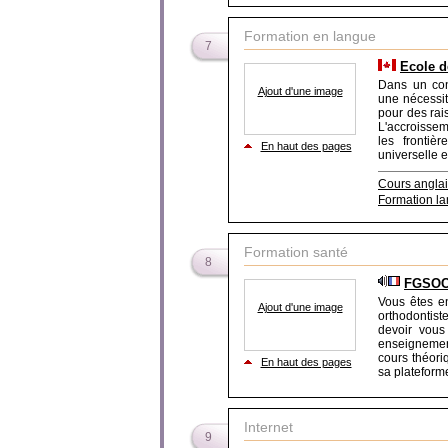
Formation en langue
7
Ecole d
Dans un con
Ajout d'une image
une nécessit
pour des rai
L'accroissem
les fronti
En haut des pages
universelle e
Cours angla
Formation l
Formation santé
8
FGSOCO
Vous êtes e
Ajout d'une image
orthodontist
devoir vous 
enseignemen
cours théori
En haut des pages
sa plateforme 
Internet
9