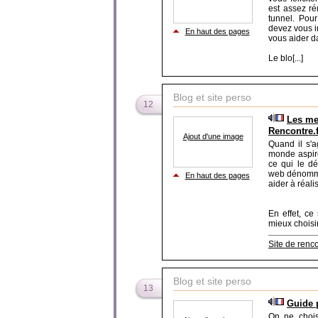
est assez ré
tunnel. Pour
devez vous i
En haut des pages
vous aider d
Le blo[...]
Blog et site perso
12
Les mei
Rencontre.f
Ajout d'une image
Quand il s'a
monde aspire
ce qui le dé
web dénommé
En haut des pages
aider à réali
En effet, ce
mieux choisir l
Site de renc
Blog et site perso
13
Guide p
On ne choisi