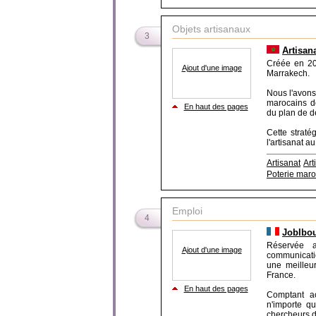
Objets artisanaux
3
Artisan
Créée en 20
Ajout d'une image
Marrakech.
Nous l'avons
marocains dé
En haut des pages
du plan de d
Cette straté
l'artisanat au
Artisanat
Art
Poterie mar
Emploi
4
JobIbou
Réservée 
Ajout d'une image
communicatio
une meilleu
France.
En haut des pages
Comptant ac
n'importe qu
chercheurs d'