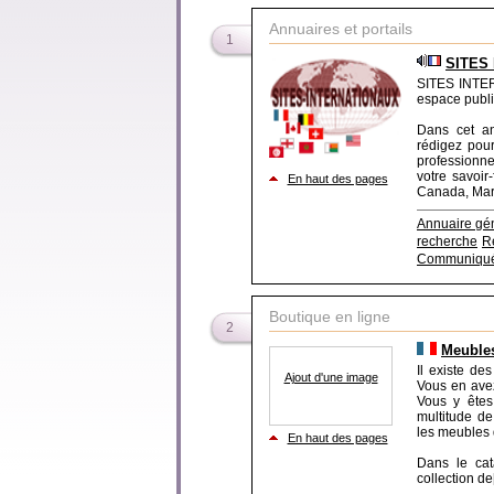
Annuaires et portails
1
SITES 
SITES INTER
espace public
Dans cet ann
rédigez pour
professionne
votre savoir
En haut des pages
Canada, Maroc.
Annuaire gén
recherche
R
Communiqué
Boutique en ligne
2
Meubles
Il existe de
Ajout d'une image
Vous en avez
Vous y êtes 
multitude d
les meubles 
En haut des pages
Dans le cat
collection de[.