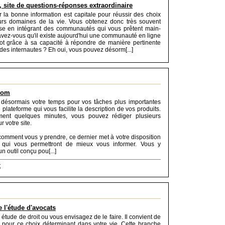
 site de questions-réponses extraordinaire
ir la bonne information est capitale pour réussir des choix
urs domaines de la vie. Vous obtenez donc très souvent
se en intégrant des communautés qui vous prêtent main-
savez-vous qu'il existe aujourd'hui une communauté en ligne
lot grâce à sa capacité à répondre de manière pertinente
des internautes ? Eh oui, vous pouvez désorm[...]
com
désormais votre temps pour vos tâches plus importantes
 plateforme qui vous facilite la description de vos produits.
ent quelques minutes, vous pouvez rédiger plusieurs
 votre site.
comment vous y prendre, ce dernier met à votre disposition
s qui vous permettront de mieux vous informer. Vous y
n outil conçu pou[...]
t
 l'étude d'avocats
étude de droit ou vous envisagez de le faire. Il convient de
er pour ce choix déterminant dans votre vie. Cette branche