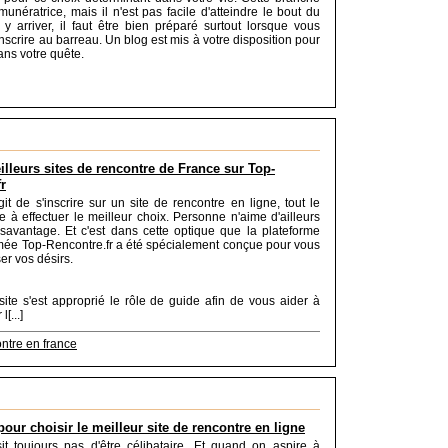
munératrice, mais il n'est pas facile d'atteindre le bout du
 y arriver, il faut être bien préparé surtout lorsque vous
nscrire au barreau. Un blog est mis à votre disposition pour
ans votre quête.
lleurs sites de rencontre de France sur Top-
r
git de s'inscrire sur un site de rencontre en ligne, tout le
 à effectuer le meilleur choix. Personne n'aime d'ailleurs
savantage. Et c'est dans cette optique que la plateforme
e Top-Rencontre.fr a été spécialement conçue pour vous
ser vos désirs.
 site s'est approprié le rôle de guide afin de vous aider à
[...]
ontre en france
our choisir le meilleur site de rencontre en ligne
t toujours pas d'être célibataire. Et quand on aspire à