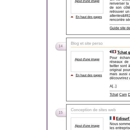
Ajout d'une image
renverser la
de son côté
retrouver un
attentes&#8
En haut des pages
rencontre sé
Guide site d
Blog et site perso
14
Tchat g
Pour échan
Ajout d'une image
réseaux de
twitter sont 
original pou
mais aussi 
En haut des pages
découvrirez 
A[...]
Tchat
Cam
D
Conception de sites web
15
Edisurf 
Nous sommes 
Ajout d'une image
les entrepri