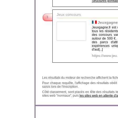
Structures gonflab
Jeux concours
3
Jeuxgagne.
Jeuxgagne.fr est 
tous les résident
des concours var
autour de 500 €. 
des parcs d'att
expériences uni
d'aut[...]
https://www.jeu.
Les résultats du moteur de recherche affichent la fich
Pour chaque requête, l'affichage des résultats obéit à
saisis lors de l'inscription.
Côté classement, sont placés en tête des résultats l
sites web "normaux", puis
les sites web en attente d'