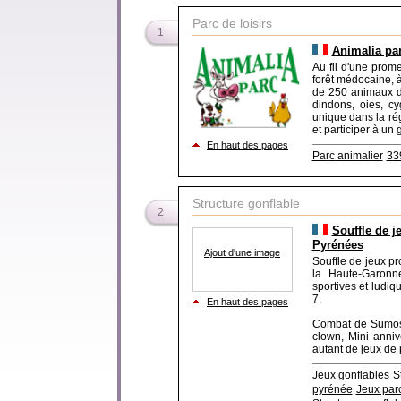
Parc de loisirs
1
Animalia par
Au fil d'une prom
forêt médocaine, 
de 250 animaux de
dindons, oies, cy
unique dans la rég
et participer à un
En haut des pages
Parc animalier
33
Structure gonflable
2
Souffle de j
Pyrénées
Ajout d'une image
Souffle de jeux pr
la Haute-Garonne
sportives et ludiqu
7.
En haut des pages
Combat de Sumos,
clown, Mini annive
autant de jeux de 
Jeux gonflables
S
pyrénée
Jeux parc