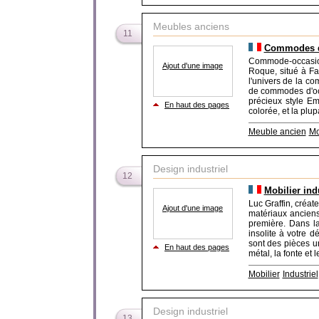
Meubles anciens
11
Commodes d
Commode-occasion
Ajout d'une image
Roque, situé à Fa
l'univers de la co
de commodes d'oc
précieux style E
En haut des pages
colorée, et la plup
Meuble ancien
Mo
Design industriel
12
Mobilier ind
Luc Graffin, créat
Ajout d'une image
matériaux anciens
première. Dans l
insolite à votre d
sont des pièces u
En haut des pages
métal, la fonte et l
Mobilier
Industriel
Design industriel
13