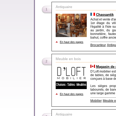
Antiquaire
1
Chassantik
Achat et vente d'a
1er étage du vil
l'égalité à l'Isle
au jardin, du ga
bonnetière, fauteu
bahut, coffre ancie
En haut des pages
Brocanteur
Antiqu
Meuble en bois
2
Magasin de 
D’Loft mobilier es
de tables, de sièg
conçues à base de
Les sièges prop
tabourets, de ban
une large gamme de
En haut des pages
Mobilier
Meuble e
Antiquaire