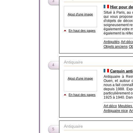
3
Hier pour de
Situé à Paris, au
Ajout d'une image
qui vous propose 
d'objets de déco
soigneusement res
également votre mo
En haut des pages
également la réfec
Antiquités
Art déc
Objets anciens
Ob
Antiquaire
4
Carquin anti
Antiquaire à Rei
Ajout d'une image
Ouen, et autour d
nous a fait conna
depuis 1988. Exp
particulièrement o
En haut des pages
1925 à 1940. Dans
Art déco
Meubles 
Antiquaire nice
An
Antiquaire
5