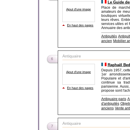
Le Guide de
Place de marché
Ajout d'une image
amateurs de meubl
boutiques virtuell
leurs rêves. Entiè
services utiles et
En haut des pages
Annuaire des antiqu
Antiquités
Antiqui
ancien
Mobilier a
Antiquaire
6
Raphaël Bedo
Depuis 1957, cette
Ajout d'une image
1er arrondisseme
Populaire et d'an
continue sa trad
parisienne. Aussi
En haut des pages
propose sont l'achat
Antiquaire paris
A
d'antiquités
Objets
anciens
Vente ant
Antiquaire
7