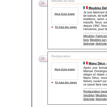
Meuble en bois
15
Meubles Delo
Je suis fabricant 
Ajout d'une image
de bahuts, de buff
traditions, selon
massifs. Nous so
depuis 1992. Nou
En haut des pages
l'ancienne, pour les
Meubles
Fabrican
bois
Meubles sur
ébéniste
ébéniste
Restauration
16
Manu Déco -
Après une formati
Ajout d'une image
Manuel Domingues
sièges et objets 
Manu Déco, vous 
Nièvre, ouvert sur
En haut des pages
ce savoir faire rare,
Restauration meu
meubles
Meubles
ébéniste
ébéniste