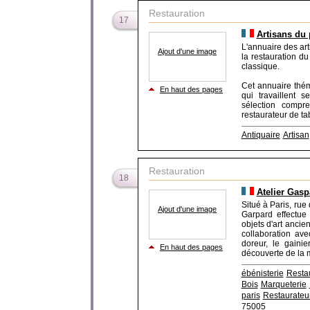
Restauration
17
Artisans du 
L'annuaire des art
Ajout d'une image
la restauration du
classique.
Cet annuaire thém
En haut des pages
qui travaillent 
sélection compre
restaurateur de tabl
Antiquaire
Artisan
Restauration
18
Atelier Gasp
Situé à Paris, rue 
Ajout d'une image
Garpard effectue 
objets d'art ancie
collaboration ave
doreur, le gainie
En haut des pages
découverte de la m
ébénisterie
Resta
Bois
Marqueterie
paris
Restaurateu
75005