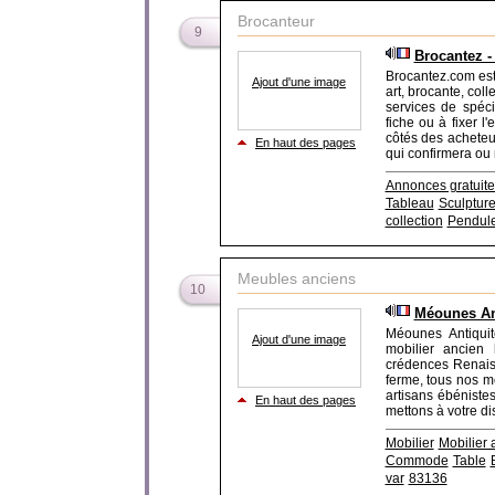
Brocanteur
9
Brocantez -
Brocantez.com est 
Ajout d'une image
art, brocante, col
services de spéci
fiche ou à fixer l
côtés des acheteu
En haut des pages
qui confirmera ou 
Annonces gratuite
Tableau
Sculptur
collection
Pendul
Meubles anciens
10
Méounes Ant
Méounes Antiquit
Ajout d'une image
mobilier ancie
crédences Renaiss
ferme, tous nos me
artisans ébénistes
En haut des pages
mettons à votre di
Mobilier
Mobilier 
Commode
Table
var
83136