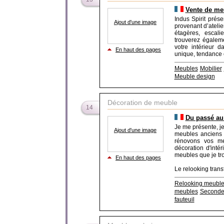
Vente de meu
Indus Spirit pré
Ajout d'une image
provenant d’atelie
étagères, escali
trouverez égalem
votre intérieur d
En haut des pages
unique, tendance et
Meubles
Mobilier
Meuble design
Décoration de meuble
14
Du passé au
Je me présente, je
Ajout d'une image
meubles anciens 
rénovons vos me
décoration d'intér
meubles que je tr
En haut des pages
Le relooking trans
Relooking meuble
meubles
Seconde
fauteuil