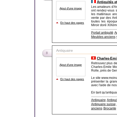
Antiquités e
Les amateurs d'Art
Ajout d'une image
ont rendez-vous s
les matériaux anc
vente par des Anti
toutes les époque
En haut des pages
Miroir doré XIXème
Portail antiquité
A
Meubles anciens
Antiquaire
8
Charles-Emil
Retrouvez plus de 6
Ajout d'une image
Charles-Emile Moin
Rolle, près de Ge
Le site www.moina
En haut des pages
présenter la gran
avec l'aide de nos
En tant qu'antiquai
Antiquaire
Antiqui
Antiquaire suisse
anciens
Brocante