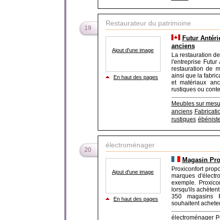
Restaurateur du patrimoine
19
Futur Antéri
anciens
Ajout d'une image
La restauration de
l'entreprise Futur
restauration de m
ainsi que la fabri
En haut des pages
et matériaux anc
rustiques ou conte
Meubles sur mesu
anciens
Fabricat
rustiques
ébénist
électroménager
20
Magasin Prox
Proxiconfort prop
Ajout d'une image
marques d'électr
exemple. Proxico
lorsqu'ils achèten
350 magasins Pr
En haut des pages
souhaitent acheter u
électroménager
P