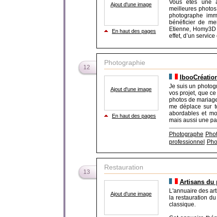
Vous êtes une a
Ajout d'une image
meilleures photos 
photographe immo
bénéficier de me
Etienne, Homy3D es
En haut des pages
effet, d’un service
Photographie
12
IbooCréatio
Je suis un photogr
Ajout d'une image
vos projet, que ce 
photos de mariage, 
me déplace sur to
abordables et mo
En haut des pages
mais aussi une pass
Photographe
Phot
professionnel
Pho
Restauration
13
Artisans du 
L'annuaire des art
Ajout d'une image
la restauration du
classique.