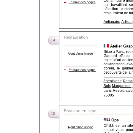
Cet annuaire thém
En haut des pages
qui travaillent 
sélection compre
restaurateur de tabl
Antiquaire
Artisan
Restauration
14
Atelier Gasp
Situé à Paris, rue 
Ajout d'une image
Garpard effectue 
objets d'art ancie
collaboration ave
doreur, le gainie
En haut des pages
découverte de la m
ébénisterie
Resta
Bois
Marqueterie
paris
Restaurateu
75005
Boutique en ligne
15
Ops
OPS.fr est un sit
Ajout d'une image
lequel vous pou