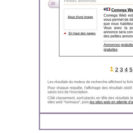
Petites annonces
20
Comega Web 
Comega Web est u
Ajout d'une image
vous permet de dé
que vous habitie
Vous avez la pos
annonce sera cons
En haut des pages
des petites annonc
Annonces gratuite
gratuites
1
2
3
4
5
Les résultats du moteur de recherche affichent la fich
Pour chaque requête, l'affichage des résultats obéit à
saisis lors de l'inscription.
Côté classement, sont placés en tête des résultats l
sites web "normaux", puis
les sites web en attente d'