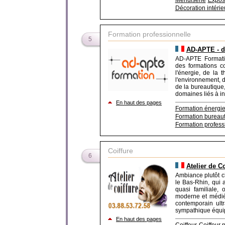
Menuiserie
Exposi
Décoration intérie
Formation professionnelle
5
AD-APTE - d
AD-APTE Formation
des formations c
l'énergie, de la 
l'environnement, 
de la bureautique,
domaines liés à in
En haut des pages
Formation énergi
Formation bureau
Formation profess
Coiffure
6
Atelier de Co
Ambiance plutôt c
le Bas-Rhin, qui 
quasi familiale,
moderne et médiév
contemporain ultr
sympathique équipe
En haut des pages