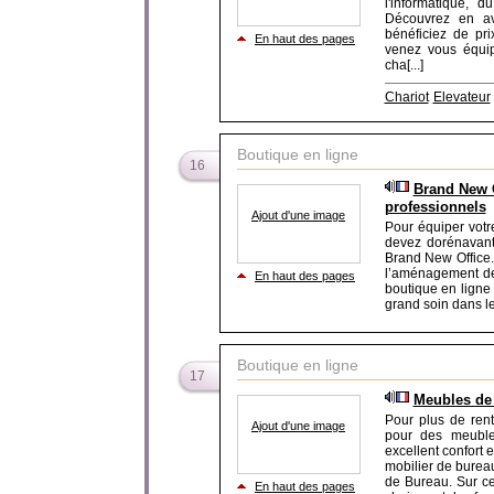
l'informatique, 
Découvrez en av
bénéficiez de pri
En haut des pages
venez vous équipe
cha[...]
Chariot
Elevateur
Boutique en ligne
16
Brand New O
professionnels
Ajout d'une image
Pour équiper votr
devez dorénavant 
Brand New Office.
l’aménagement de
En haut des pages
boutique en ligne
grand soin dans le 
Boutique en ligne
17
Meubles de
Pour plus de rent
Ajout d'une image
pour des meubles
excellent confort
mobilier de burea
de Bureau. Sur cet
En haut des pages