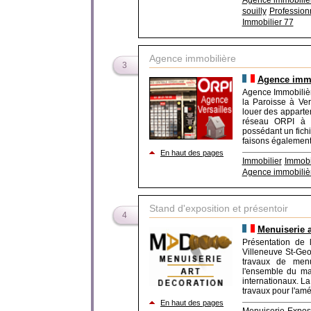
Agence immobilièr
souilly
Professionn
Immobilier 77
Agence immobilière
3
Agence immob
Agence Immobilièr
la Paroisse à Ver
louer des apparte
réseau ORPI à l
possédant un fichi
faisons également
En haut des pages
Immobilier
Immobil
Agence immobiliè
Stand d'exposition et présentoir
4
Menuiserie a
Présentation de 
Villeneuve St-Geo
travaux de menu
l'ensemble du ma
internationaux. La
travaux pour l'amé
En haut des pages