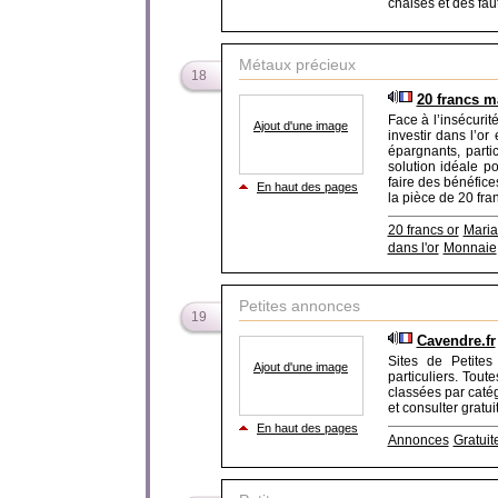
chaises et des faut
Métaux précieux
18
20 francs m
Face à l’insécurit
Ajout d'une image
investir dans l’o
épargnants, parti
solution idéale po
faire des bénéfic
En haut des pages
la pièce de 20 fra
20 francs or
Maria
dans l'or
Monnaie
Petites annonces
19
Cavendre.fr
Sites de Petites
Ajout d'une image
particuliers. Tout
classées par catég
et consulter grat
En haut des pages
Annonces
Gratuit