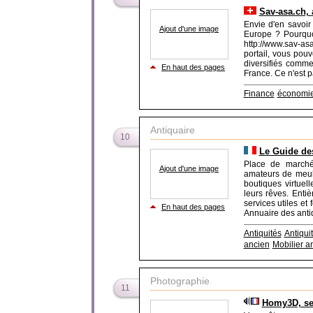
Sav-asa.ch, a
Envie d'en savoir 
Ajout d'une image
Europe ? Pourquoi
http://www.sav-a
portail, vous pouv
diversifiés comme
En haut des pages
France. Ce n'est pa
Finance
économi
Antiquaire
10
Le Guide de
Place de marché
Ajout d'une image
amateurs de meubl
boutiques virtuell
leurs rêves. Entiè
services utiles et
En haut des pages
Annuaire des antiqu
Antiquités
Antiqui
ancien
Mobilier a
Photographie
11
Homy3D, se