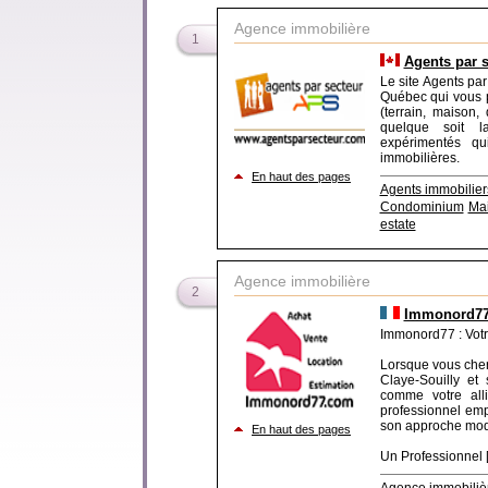
Agence immobilière
1
Agents par s
Le site Agents par
Québec qui vous p
(terrain, maison, 
quelque soit l
expérimentés qu
immobilières.
En haut des pages
Agents immobilier
Condominium
Mai
estate
Agence immobilière
2
Immonord77 
Immonord77 : Votr
Lorsque vous cher
Claye-Souilly et
comme votre all
professionnel em
son approche mode
En haut des pages
Un Professionnel [.