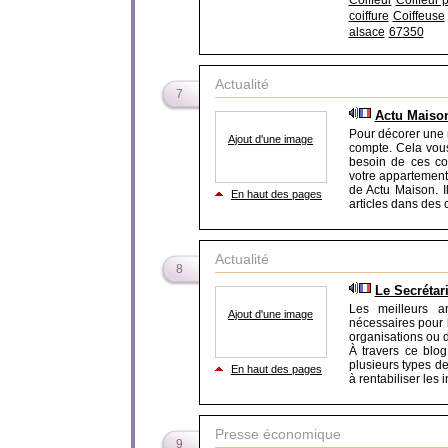
Coiffeur
Coiffeur 
coiffure
Coiffeuse
alsace
67350
Actualité
7
Actu Maiso
Pour décorer une 
Ajout d'une image
compte. Cela vous
besoin de ces co
votre appartement, 
de Actu Maison. I
En haut des pages
articles dans des ca
Actualité
8
Le Secrétari
Les meilleurs ar
Ajout d'une image
nécessaires pour 
organisations ou d
À travers ce blog
plusieurs types de
En haut des pages
à rentabiliser les 
Presse économique
9