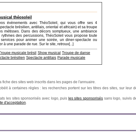
sical théosoleil
 vos évènements avec ThéoSoleil, qui vous offre ses 4
ectacle brésilien, antillais, oriental et africain) et sa troupe
s métisses. Dans des décors somptueux, une ambiance
 rythmes des percussions, ThéoSoleil vous propose toute
 services pour animer une soirée, un diner-spectacle ou
er à une parade de rue. Sur le site, retrouv[...]
Troupe musicale brésil
Show musical
Troupe de danse
tacle brésilien
Spectacle antillais
Parade musicale
a fiche des sites web inscrits dans les pages de l'annuaire.
éit à certaines règles : les recherches portent sur les titres des sites, sur leur de
ats les sites sponsorisés avec logo, puis
les sites sponsorisés
sans logo, suivis 
te d'acceptation
.