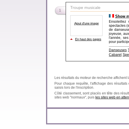
Troupe musicale
1
Show mu
Ensoleillez
Ajout d'une image
spectacles (sp
de danseuse
joyeuse, aux
l'année, ses
En haut des pages
pour particip
Danseuses
Cabaret
Spec
Les résultats du moteur de recherche affichent l
Pour chaque requête, l'affichage des résultats ob
saisis lors de l'inscription.
Côté classement, sont placés en tête des résult
sites web "normaux", puis
les sites web en atten