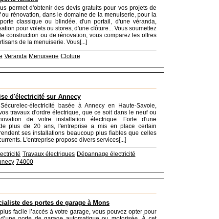
ous permet d'obtenir des devis gratuits pour vos projets de
f ou rénovation, dans le domaine de la menuiserie, pour la
orte classique ou blindée, d'un portail, d'une véranda,
ation pour volets ou stores, d'une clôture... Vous soumettez
 de construction ou de rénovation, vous comparez les offres
rtisans de la menuiserie. Vous[...]
e
Veranda
Menuiserie
Cloture
ise d'électricité sur Annecy
e Sécurelec-électricité basée à Annecy en Haute-Savoie,
 vos travaux d'ordre électrique, que ce soit dans le neuf ou
ovation de votre installation électrique. Forte d'une
de plus de 20 ans, l'entreprise a mis en place certain
rendent ses installations beaucoup plus fiables que celles
urrents. L'entreprise propose divers services[...]
ectricité
Travaux électriques
Dépannage électricité
annecy
74000
cialiste des portes de garage à Mons
plus facile l’accès à votre garage, vous pouvez opter pour
on d’une porte de garage automatique ou motorisée. À cet