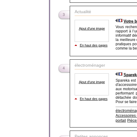
Actualité
3
Votre 
Vous recherc
Ajout d'une image
rapport à l’u
informatif d
la meilleure
pratiques po
En haut des pages
comme la beau
électroménager
4
Sparek
Spareka est 
Ajout d'une image
d'accessoire
aux motorisa
performant 
détachée don
En haut des pages
Pour se faire
électroména
Accessoires
portail
Pièce
Petites annonces