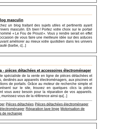
blog masculin
hez un blog traitant des sujets utiles et pertinents ayant
nivers masculin. Eh bien ! Portez votre choix sur le portail
énommé « Le Fou de Proust ». Vous y rendre serait en effet
 occasion de vous faire une meilleure idée sur des astuces
uvant améliorer au mieux votre quotidien dans les univers
té (barbe, c[...]
a - pièces détachées et accessoires électroménager
le spécialiste de la vente en ligne de pièces détachées et
s, destinés aux appareils électroménagers, aux piscines et
tions de portails. Grâce au moteur de recherche simple et
présent sur le site, trouvez en quelques clics la pièce
t vous avez besoin pour la réparation de vos appareils.
, munissez-vous de la référence ainsi qu[...]
ger
Pièces détachées
Pièces détachées électroménager
 électroménager
Réparation lave linge
Motorisation de
s de rechange