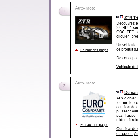
Auto-moto
1
ZTR Tr
Découvrez l
24 HP 4 soup
COC EEC, ce
circuler libr
Un véhicule 
ce produit su
En haut des pages
De conception
Véhicule de l
Auto-moto
2
Demand
Afin d'obten
fournir le c
certificat d
puissent val
pas frappé 
d'identificat
En haut des pages
Certificat de
européen
At