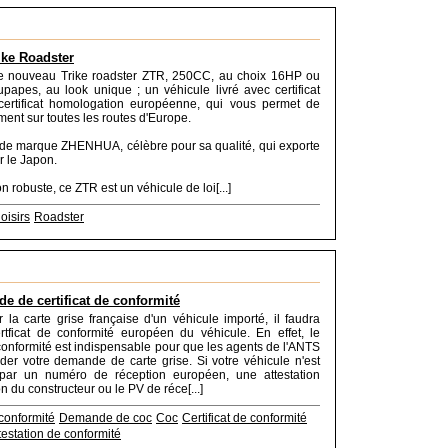
ike Roadster
e nouveau Trike roadster ZTR, 250CC, au choix 16HP ou
apes, au look unique ; un véhicule livré avec certificat
rtificat homologation européenne, qui vous permet de
ement sur toutes les routes d'Europe.
de marque ZHENHUA, célèbre pour sa qualité, qui exporte
r le Japon.
 robuste, ce ZTR est un véhicule de loi[...]
oisirs
Roadster
e de certificat de conformité
ir la carte grise française d'un véhicule importé, il faudra
ertficat de conformité européen du véhicule. En effet, le
e conformité est indispensable pour que les agents de l'ANTS
ider votre demande de carte grise. Si votre véhicule n'est
par un numéro de réception européen, une attestation
ion du constructeur ou le PV de réce[...]
 conformité
Demande de coc
Coc
Certificat de conformité
testation de conformité