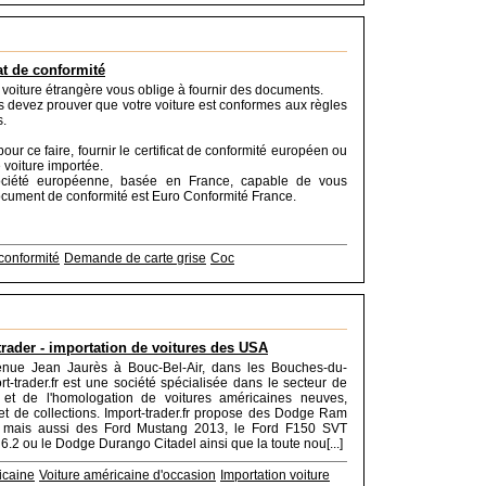
cat de conformité
 voiture étrangère vous oblige à fournir des documents.
us devez prouver que votre voiture est conformes aux règles
.
ur ce faire, fournir le certificat de conformité européen ou
 voiture importée.
ociété européenne, basée en France, capable de vous
document de conformité est Euro Conformité France.
 conformité
Demande de carte grise
Coc
trader - importation de voitures des USA
venue Jean Jaurès à Bouc-Bel-Air, dans les Bouches-du-
t-trader.fr est une société spécialisée dans le secteur de
on et de l'homologation de voitures américaines neuves,
et de collections. Import-trader.fr propose des Dodge Ram
 mais aussi des Ford Mustang 2013, le Ford F150 SVT
2 ou le Dodge Durango Citadel ainsi que la toute nou[...]
icaine
Voiture américaine d'occasion
Importation voiture