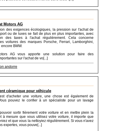
at Motors AG
tion des exigences écologiques, la pression sur l'achat de
sport ou de luxes se fait de plus en plus importantes, avec
ion des taxes à l'achat régulièrement. Cela concerne
es voitures des marques Porsche, Ferrari, Lamborghini,
 encore BMW.
Motors AG vous apporte une solution pour faire des
ortantes sur l'achat de vo[...]
ion andorre
ent céramique pour véhicule
st d'acheter une voiture, une chose est également de
. Vous pouvez le confier à un spécialiste pour un lavage
ouvoir sortir fièrement votre voiture et en mettre plein la
et à mesure que vous utilisez votre voiture, il importe que
eniez et que vous la nettoyiez régulièrement. Si vous n'avez
s expertes, vous pouve[...]