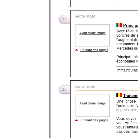
Auto-moto
12
Princip
Avec l'évolu
Ajout d'une image
voitures de 
l'augmentat
notamment l
Mercedes ou
En haut des pages
Principat 
économies imp
Immatriculat
Auto-moto
13
Traitem
Une chose e
Ajout d'une image
l'entretenir
impeccable.
Vous devez p
En haut des pages
vue. Au fur 
vous l'entret
pas des main