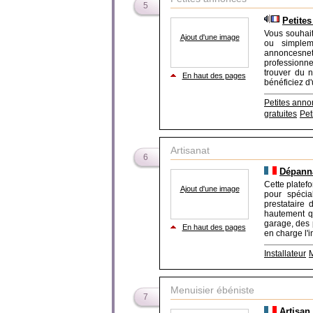
5
Petites
Vous souhait
Ajout d'une image
ou simplem
annoncesnet.
professionne
trouver du n
En haut des pages
bénéficiez d'
Petites ann
gratuites
Pet
Artisanat
6
Dépanna
Cette platef
Ajout d'une image
pour spécial
prestataire 
hautement qu
garage, des 
En haut des pages
en charge l'in
Installateur
M
Menuisier ébéniste
7
Artisan 