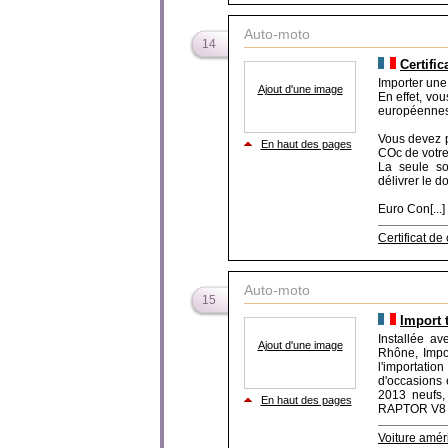
Auto-moto
14
Certifi
Importer une
Ajout d'une image
En effet, vo
européennes
Vous devez po
En haut des pages
COc de votre
La seule s
délivrer le 
Euro Con[...]
Certificat de
Auto-moto
15
Import 
Installée a
Ajout d'une image
Rhône, Impor
l'importati
d'occasions 
2013 neufs,
En haut des pages
RAPTOR V8 6.
Voiture amér