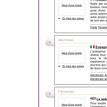
Notre site v
Ajout d'une image
travaux, neu
pose d'une p
d'une motoris
votre projet
En haut des pages
de prix des a
Porte
Fenetr
électricien
8
Entrepr
L'entrepris
Ajout d'une image
réalise tous
pour la rén
expérience 
process qui 
En haut des pages
de leurs conc
électricien
él
électricien 
Ferronnier
9
Le spé
Pour rendre 
Ajout d'une image
l’installati