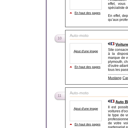
effet, vous
spécialiste 
En haut des pages
En effet, de
qu’aux profes
Auto-moto
10
Voitur
Site consacré
Ajout d'une image
à la dispos
marque de voi
plymouth, ch
d'outre-atla
En haut des pages
tous les pass
Mustang
Ca
Auto-moto
11
Auto B
Il est poss
Ajout d'une image
voitures d'oc
le type de v
professionn
de votre vo
En haut des pages
partenariat a