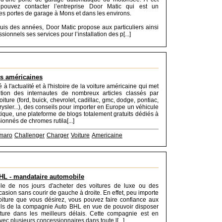
 pouvez contacter l’entreprise Door Matic qui est un
des portes de garage à Mons et dans les environs.
puis des années, Door Matic propose aux particuliers ainsi
sionnels ses services pour l’installation des p[...]
es américaines
 à l'actualité et à l'histoire de la voiture américaine qui met
ition des internautes de nombreux articles classés par
ture (ford, buick, chevrolet, cadillac, gmc, dodge, pontiac,
rysler...), des conseils pour importer en Europe un véhicule
ntique, une plateforme de blogs totalement gratuits dédiés à
ionnés de chromes rutila[...]
maro
Challenger
Charger
Voiture
Americaine
HL - mandataire automobile
ible de nos jours d'acheter des voitures de luxe ou des
casion sans courir de gauche à droite. En effet, peu importe
oiture que vous désirez, vous pouvez faire confiance aux
els de la compagnie Auto BHL en vue de pouvoir disposer
iture dans les meilleurs délais. Cette compagnie est en
vec plusieurs concessionnaires dans toute l[...]