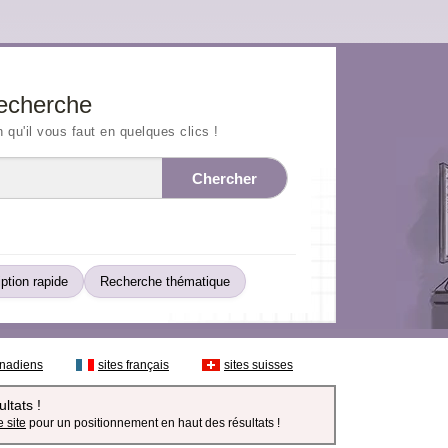
echerche
n qu'il vous faut en quelques clics !
Chercher
iption rapide
Recherche thématique
anadiens
sites français
sites suisses
ltats !
 site
pour un positionnement en haut des résultats !