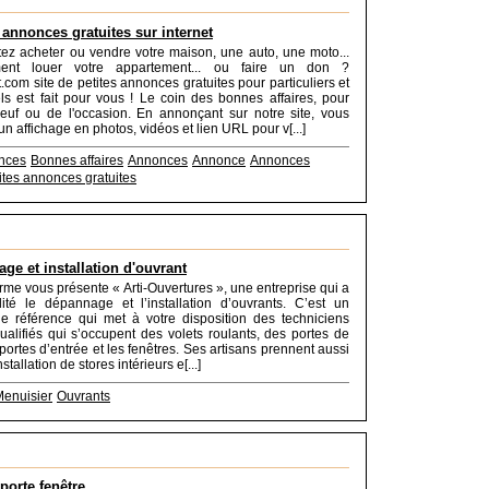
 annonces gratuites sur internet
ez acheter ou vendre votre maison, une auto, une moto...
ent louer votre appartement... ou faire un don ?
com site de petites annonces gratuites pour particuliers et
ls est fait pour vous ! Le coin des bonnes affaires, pour
euf ou de l'occasion. En annonçant sur notre site, vous
un affichage en photos, vidéos et lien URL pour v[...]
onces
Bonnes affaires
Annonces
Annonce
Annonces
ites annonces gratuites
ge et installation d'ouvrant
orme vous présente « Arti-Ouvertures », une entreprise qui a
ité le dépannage et l’installation d’ouvrants. C’est un
de référence qui met à votre disposition des techniciens
alifiés qui s’occupent des volets roulants, des portes de
portes d’entrée et les fenêtres. Ses artisans prennent aussi
stallation de stores intérieurs e[...]
enuisier
Ouvrants
porte fenêtre