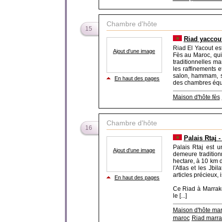
Chambre d'hôte
15
Riad yaccou
Riad El Yacout es
Ajout d'une image
Fès au Maroc, qui
traditionnelles ma
les raffinements e
salon, hammam, sui
En haut des pages
des chambres équip
Maison d'hôte fès
Chambre d'hôte
16
Palais Rtaj 
Palais Rtaj est 
Ajout d'une image
demeure traditio
hectare, à 10 km 
l'Atlas et les Jb
articles précieux, 
En haut des pages
Ce Riad à Marrake
le [...]
Maison d'hôte ma
maroc
Riad marr