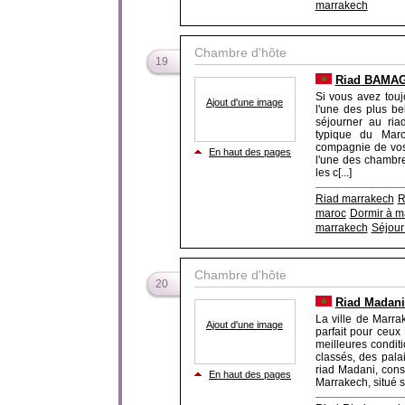
marrakech
Chambre d'hôte
19
Riad BAMAGA
Si vous avez tou
Ajout d'une image
l'une des plus be
séjourner au ri
typique du Maro
compagnie de vos
En haut des pages
l'une des chambre
les c[...]
Riad marrakech
R
maroc
Dormir à m
marrakech
Séjour
Chambre d'hôte
20
Riad Madani
La ville de Marrak
Ajout d'une image
parfait pour ceux
meilleures condit
classés, des pala
riad Madani, cons
En haut des pages
Marrakech, situé su