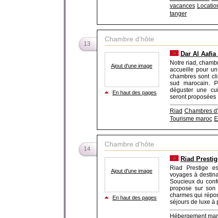
vacances
Locatio
tanger
Chambre d'hôte
13
Dar Al Aafia
Notre riad, chamb
Ajout d'une image
accueille pour un
chambres sont cli
sud marocain. P
déguster une cuis
En haut des pages
seront proposées 
Riad
Chambres d'
Tourisme maroc
E
Chambre d'hôte
14
Riad Prestig
Riad Prestige es
Ajout d'une image
voyages à destina
Soucieux du confor
propose sur son 
charmes qui répon
En haut des pages
séjours de luxe à p
Hébergement mar