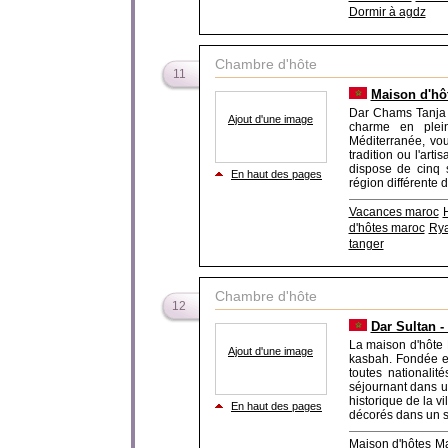
Dormir à agdz
Chambre d'hôte
11
Maison d'hô
Dar Chams Tanja 
Ajout d'une image
charme en plein
Méditerranée, vo
tradition ou l'art
dispose de cinq 
En haut des pages
région différente d
Vacances maroc
d'hôtes maroc
Ry
tanger
Chambre d'hôte
12
Dar Sultan -
La maison d'hôte 
Ajout d'une image
kasbah. Fondée en
toutes nationalit
séjournant dans un
historique de la vi
En haut des pages
décorés dans un st
Maison d'hôtes
Ma