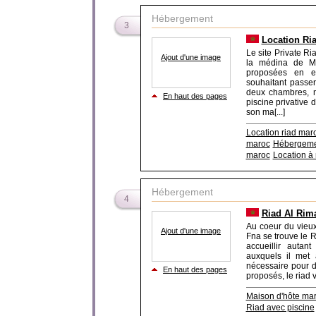
Hébergement
3
Location Ri
Le site Private R
Ajout d'une image
la médina de Ma
proposées en ex
souhaitant pass
deux chambres, 
En haut des pages
piscine privative 
son ma[...]
Location riad mar
maroc
Hébergeme
maroc
Location à
Hébergement
4
Riad Al Rima
Au coeur du vieux
Ajout d'une image
Fna se trouve le 
accueillir autan
auxquels il met 
nécessaire pour d
En haut des pages
proposés, le riad v
Maison d'hôte ma
Riad avec piscine