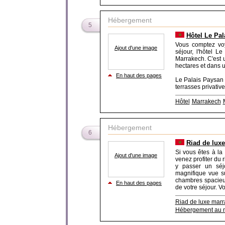
Hébergement
5
Hôtel Le Pa
Vous comptez voy
Ajout d'une image
séjour, l'hôtel L
Marrakech. C'est 
hectares et dans u
En haut des pages
Le Palais Paysan 
terrasses privative
Hôtel
Marrakech
Hébergement
6
Riad de lux
Si vous êtes à la
Ajout d'une image
venez profiter du
y passer un séjo
magnifique vue s
chambres spacieus
En haut des pages
de votre séjour. Vo
Riad de luxe mar
Hébergement au 