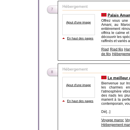
Hébergement
7
Palais Amani
Offrez vous une 
Ajout d'une image
Amani, au Maroc
entièrement réno
offrira le calme e
découvrir les spéc
En haut des pages
raffinés et variés 
Riad
Riad fès
Ham
de fès
Hébergeme
Hébergement
8
Le meilleur 
Bienvenue sur Ins
Ajout d'une image
les charmes en
l'atmosphère vibra
des riads les pl
marient à la perfe
En haut des pages
contemporain, vou
Dé[...]
Voyage maroc
Vo
Hébergement mar