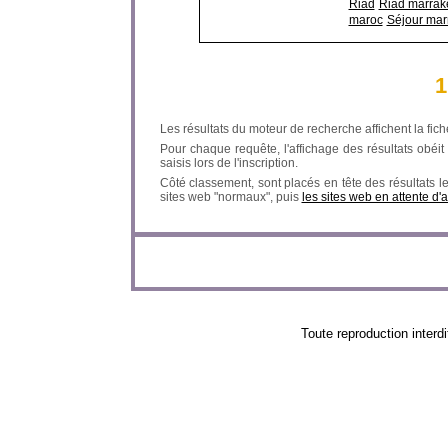
Riad
Riad marrak
maroc
Séjour mar
1
Les résultats du moteur de recherche affichent la fich
Pour chaque requête, l'affichage des résultats obéit à
saisis lors de l'inscription.
Côté classement, sont placés en tête des résultats l
sites web "normaux", puis
les sites web en attente d'
Toute reproduction in