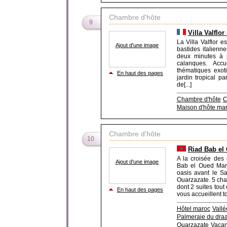
Chambre d'hôte
9
Villa Valflo
La Villa Valflor 
Ajout d'une image
bastides italienne
deux minutes à p
calanques. Acc
thématiques exot
En haut des pages
jardin tropical p
de[...]
Chambre d'hôte
C
Maison d'hôte mar
Chambre d'hôte
10
Riad Bab el
A la croisée des
Ajout d'une image
Bab el Oued Maro
oasis avant le S
Ouarzazate. 5 cha
dont 2 suites tout
En haut des pages
vous accueillent to
Hôtel maroc
Vallé
Palmeraie du dra
Ouarzazate
Vacan