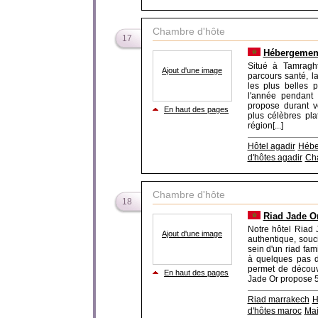
Chambre d'hôte
17
Hébergement
Situé à Tamraght
Ajout d'une image
parcours santé, l
les plus belles 
l'année pendant
propose durant v
En haut des pages
plus célèbres pla
région[...]
Hôtel agadir
Hébe
d'hôtes agadir
Cha
Chambre d'hôte
18
Riad Jade O
Notre hôtel Riad 
Ajout d'une image
authentique, souc
sein d'un riad fam
à quelques pas d
permet de découvr
En haut des pages
Jade Or propose 5
Riad marrakech
H
d'hôtes maroc
Mai