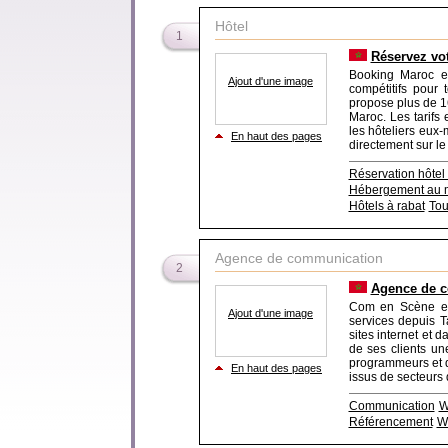
Hôtel
1
Réservez vot
Booking Maroc est
Ajout d'une image
compétitifs pour 
propose plus de 1
Maroc. Les tarifs 
les hôteliers eux
En haut des pages
directement sur le 
Réservation hôtel
Hébergement au 
Hôtels à rabat
Tou
Agence de communication
2
Agence de c
Com en Scène es
Ajout d'une image
services depuis T
sites internet et 
de ses clients u
programmeurs et de
En haut des pages
issus de secteurs di
Communication
W
Référencement
W