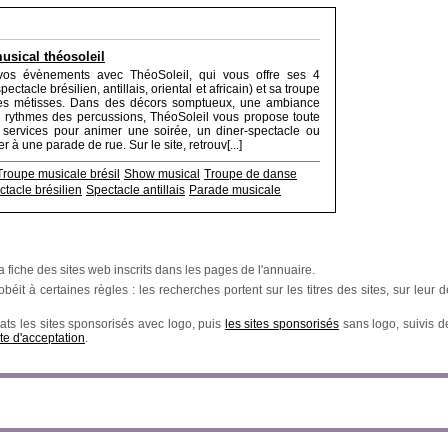
sical théosoleil
 vos évènements avec ThéoSoleil, qui vous offre ses 4
ectacle brésilien, antillais, oriental et africain) et sa troupe
s métisses. Dans des décors somptueux, une ambiance
 rythmes des percussions, ThéoSoleil vous propose toute
 services pour animer une soirée, un diner-spectacle ou
er à une parade de rue. Sur le site, retrouv[...]
Troupe musicale brésil
Show musical
Troupe de danse
tacle brésilien
Spectacle antillais
Parade musicale
a fiche des sites web inscrits dans les pages de l'annuaire.
éit à certaines règles : les recherches portent sur les titres des sites, sur leur de
ats les sites sponsorisés avec logo, puis
les sites sponsorisés
sans logo, suivis 
te d'acceptation
.