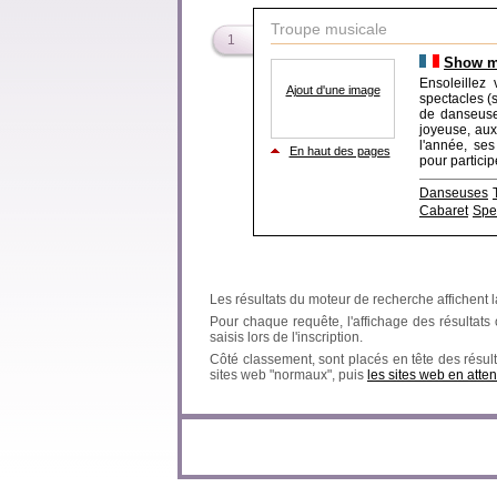
Troupe musicale
1
Show mu
Ensoleillez
Ajout d'une image
spectacles (sp
de danseuse
joyeuse, aux
l'année, ses
En haut des pages
pour particip
Danseuses
Cabaret
Spec
Les résultats du moteur de recherche affichent l
Pour chaque requête, l'affichage des résultats ob
saisis lors de l'inscription.
Côté classement, sont placés en tête des résult
sites web "normaux", puis
les sites web en atten