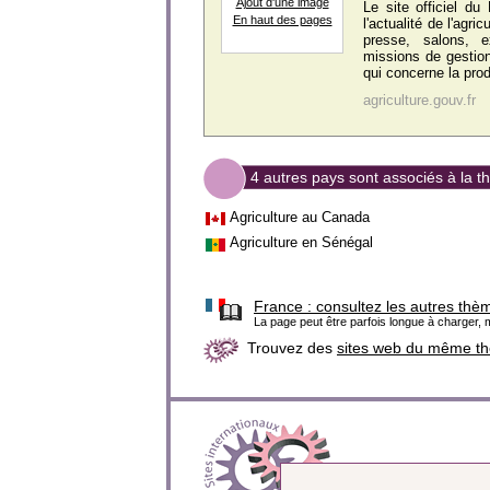
Ajout d'une image
Le site officiel du 
En haut des pages
l'actualité de l'agri
presse, salons, e
missions de gestio
qui concerne la prod
agriculture.gouv.fr
4 autres pays sont associés à la t
Agriculture au Canada
Agriculture en Sénégal
France :
consultez les autres thè
La page peut être parfois longue à charger, m
Trouvez des
sites web du même t