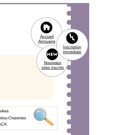
Accueil
Annuaire
Inscription
immédiate
Nouveaux
sites inscrits
uvées
oitou-Charentes
PACA