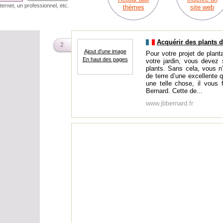
ternet, un professionnel, etc.
thèmes
site web
Acquérir des plants 
2
Ajout d'une image
Pour votre projet de plan
En haut des pages
votre jardin, vous devez 
plants. Sans cela, vous 
de terre d’une excellente q
une telle chose, il vous 
Bernard. Cette de...
www.jbbernard.fr