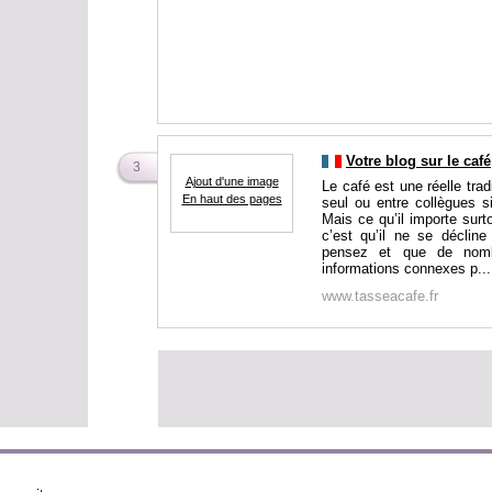
Votre blog sur le café
3
Ajout d'une image
Le café est une réelle trad
En haut des pages
seul ou entre collègues s
Mais ce qu’il importe surt
c’est qu’il ne se déclin
pensez et que de nombr
informations connexes p...
www.tasseacafe.fr