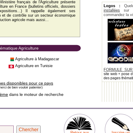
Ministère français de l'Agriculture présente
Logos :
Quel
culture en France (bulletins officiels, dossiers
installées
sur la
xpositions...) Il rappelle également ses
commandez la vô
n et de contrôle sur un secteur économique
uction agricole mais aussi...
hématique Agriculture
Agriculture à Madagascar
Agriculture en Tunisie
FORMULE SUR
site web + pose d
des pages thémat
mes disponibles pour ce pays
erci de bien vouloir patienter)
hème
dans le moteur de recherche
Retour aux
Inscrire un