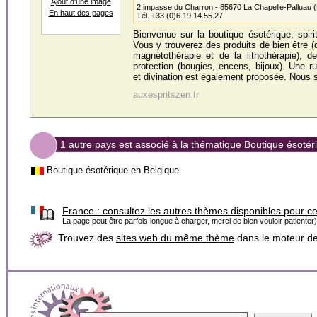
Ajout d'une image
2 impasse du Charron - 85670 La Chapelle-Palluau 
En haut des pages
Tél. +33 (0)6.19.14.55.27
Bienvenue sur la boutique ésotérique, spirit
Vous y trouverez des produits de bien être (
magnétothérapie et de la lithothérapie), d
protection (bougies, encens, bijoux). Une ru
et divination est également proposée. Nous s
auxespritszen.fr
1 autre pays est associé à la thématique Boutique ésotér
Boutique ésotérique en Belgique
France :
consultez les autres thèmes disponibles pour c
La page peut être parfois longue à charger, merci de bien vouloir patienter)
Trouvez des
sites web du même thème
dans le moteur d