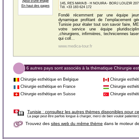
Ajout d'une image
145, RES MAYA B - H NOUIRA - BORJ LOUZIR 2073
En haut des pages
Tél. +33 183 624 172
Fondé récemment par une équipe jeun
dynamique profitant de l’emplacement géo
Tunisie pour étaler tout son savoir faire,
votre service une équipe pluridiscipl
,chirurgiens, infirmières, techniciennes lase
qui coll...
www.medica-tour.fr
6 autres pays sont associés à la thématique Chirurgie es
Chirurgie esthétique en Belgique
Chirurgie esthé
Chirurgie esthétique en France
Chirurgie esthé
Chirurgie esthétique en Suisse
Chirurgie esthét
Tunisie :
consultez les autres thèmes disponibles pour c
La page peut être parfois longue à charger, merci de bien vouloir patienter)
Trouvez des
sites web du même thème
dans le moteur d