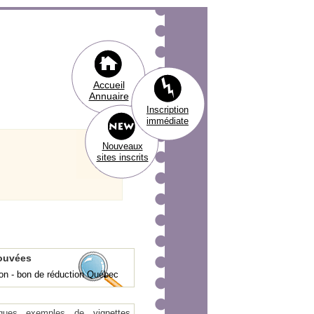
Accueil
Annuaire
Inscription
immédiate
Nouveaux
sites inscrits
rouvées
on - bon de réduction Québec
ques exemples de
vignettes