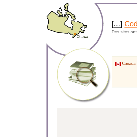
[
...
]
Cod
Des sites on
Canada