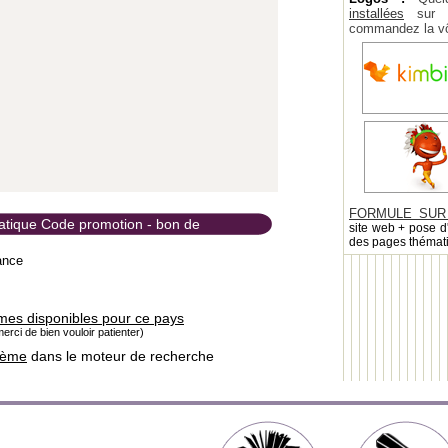
installées
sur la
commandez la vô
FORMULE SUR
matique Code promotion - bon de
site web + pose d
des pages thémat
ance
mes disponibles pour ce pays
erci de bien vouloir patienter)
hème
dans le moteur de recherche