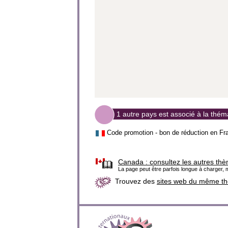
1 autre pays est associé à la thé
réduction
Code promotion - bon de réduction en Fr
Canada :
consultez les autres thè
La page peut être parfois longue à charger, m
Trouvez des
sites web du même t