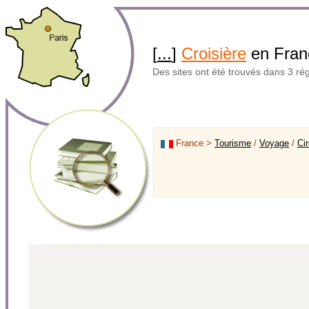
[
...
]
Croisière
en Fran
Des sites ont été trouvés dans 3 ré
France >
Tourisme
/
Voyage
/
Cir