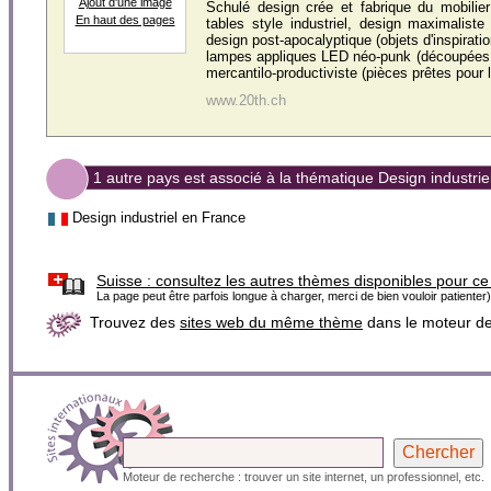
Ajout d'une image
Schulé design crée et fabrique du mobilier
En haut des pages
tables style industriel, design maximaliste
design post-apocalyptique (objets d'inspirati
lampes appliques LED néo-punk (découpées a
mercantilo-productiviste (pièces prêtes pour l
www.20th.ch
1 autre pays est associé à la thématique Design industrie
Design industriel en France
Suisse :
consultez les autres thèmes disponibles pour ce
La page peut être parfois longue à charger, merci de bien vouloir patienter)
Trouvez des
sites web du même thème
dans le moteur d
Moteur de recherche : trouver un site internet, un professionnel, etc.