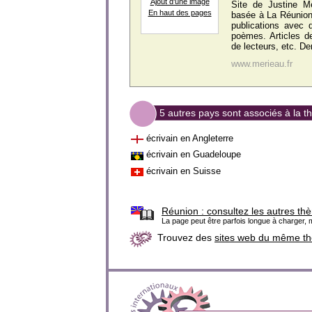
Ajout d'une image
Site de Justine Mé
En haut des pages
basée à La Réunion
publications avec d
poèmes. Articles d
de lecteurs, etc. De
www.merieau.fr
5 autres pays sont associés à la t
écrivain en Angleterre
écrivain en Guadeloupe
écrivain en Suisse
Réunion :
consultez les autres th
La page peut être parfois longue à charger, m
Trouvez des
sites web du même t