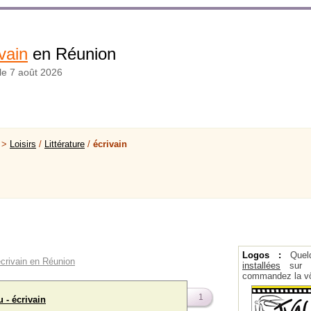
vain
en Réunion
 le 7 août 2026
 >
Loisirs
/
Littérature
/
écrivain
Logos :
Quel
écrivain en Réunion
installées
sur la
commandez la vô
1
 - écrivain