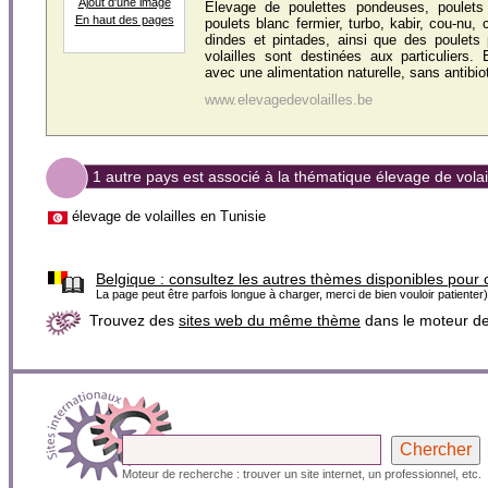
Ajout d'une image
Elevage de poulettes pondeuses, poulets 
En haut des pages
poulets blanc fermier, turbo, kabir, cou-nu,
dindes et pintades, ainsi que des poulets 
volailles sont destinées aux particuliers.
avec une alimentation naturelle, sans antibiot
www.elevagedevolailles.be
1 autre pays est associé à la thématique élevage de volai
élevage de volailles en Tunisie
Belgique :
consultez les autres thèmes disponibles pour 
La page peut être parfois longue à charger, merci de bien vouloir patienter)
Trouvez des
sites web du même thème
dans le moteur d
Moteur de recherche : trouver un site internet, un professionnel, etc.