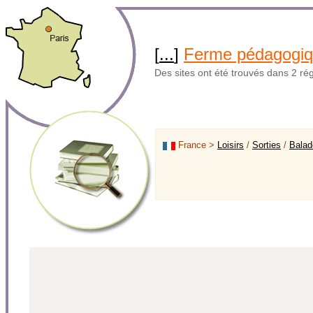
[
...
]
Ferme pédagogi
Des sites ont été trouvés dans 2 ré
France >
Loisirs
/
Sorties
/
Balad