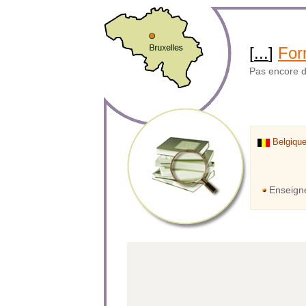
[
...
]
For
Pas encore de
Belgiqu
Enseign