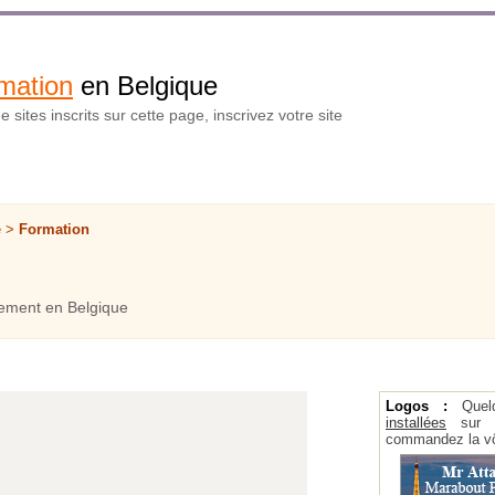
mation
en Belgique
 sites inscrits sur cette page, inscrivez votre site
e >
Formation
ement en Belgique
Logos :
Quel
installées
sur la
commandez la vô