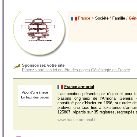
France >
Société
/
Famille
/
Gén
Sponsorisez votre site
Placez votre lien ici en tête des pages Généalogie en France
France armorial
Ajout d'une image
L'association présente par région et pour t
En haut des pages
blasons originaux de l'Armorial Général
constitué par d'Hozier en 1696, sur ordre de
prélever une taxe liée à l'existence d'armo
125807, répartis sur 35 registres, regroupés s
www.france-armorial.fr