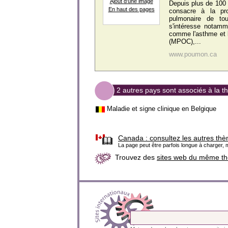
Ajout d'une image
Depuis plus de 100 
En haut des pages
consacre à la pro
pulmonaire de to
s'intéresse notam
comme l'asthme et l
(MPOC),...
www.poumon.ca
2 autres pays sont associés à la t
Maladie et signe clinique en Belgique
Canada :
consultez les autres thè
La page peut être parfois longue à charger, m
Trouvez des
sites web du même t