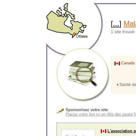
[
...
]
Mal
1 site trouvé
Canada
Santé d
Sponsorisez votre site
Placez votre lien ici en tête des pages 
L'association 