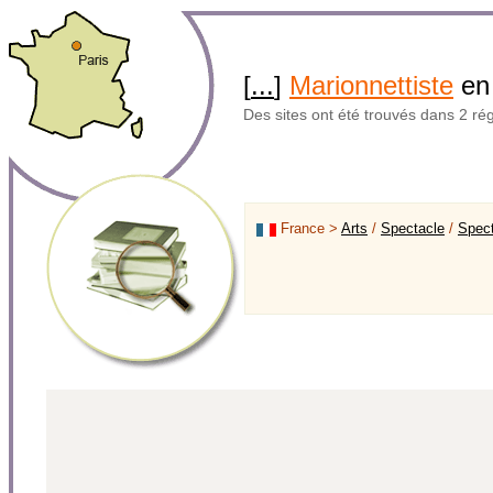
[
...
]
Marionnettiste
en
Des sites ont été trouvés dans 2 ré
France >
Arts
/
Spectacle
/
Spect