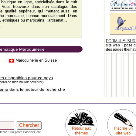
 boutique en ligne, spécialisée dans le cuir
n. Vous trouverez dans son catalogue des
de qualité supérieur, qui mettent aussi en
erie marocaine, connue mondialement. Dans
, ethniques ou marocains, l'artisanat...
m
FORMULE SUR
site web + pose d
thématique Maroquinerie
des pages thémat
Maroquinerie en Suisse
es disponibles pour ce pays
erci de bien vouloir patienter)
hème
dans le moteur de recherche
Retour aux
Inscrire un
ternet, un professionnel, etc.
thèmes
site web