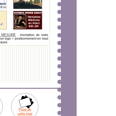
 MESURE
: inscription de votre
'un logo + positionnement en haut
iques.
Pose de
votre logo