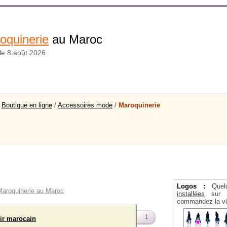
oquinerie
au Maroc
 le 8 août 2026
>
Boutique en ligne
/
Accessoires mode
/
Maroquinerie
Logos :
Quel
 Maroquinerie au Maroc
installées
sur la
commandez la vô
1
uir marocain