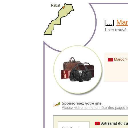
[
...
]
Mar
1 site trouvé
Maroc 
Sponsorisez votre site
Placez votre lien ici en tête des pages
Artisanat du c