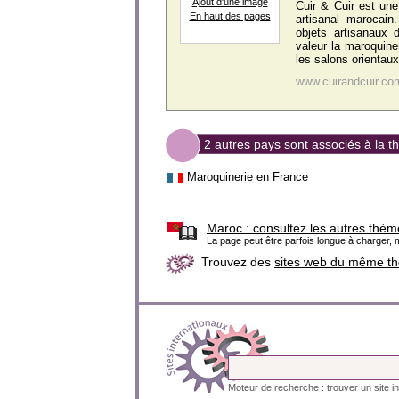
Ajout d'une image
Cuir & Cuir est une
En haut des pages
artisanal marocai
objets artisanaux 
valeur la maroquin
les salons orientaux
www.cuirandcuir.co
2 autres pays sont associés à la 
Maroquinerie en France
Maroc :
consultez les autres thèm
La page peut être parfois longue à charger, m
Trouvez des
sites web du même t
Moteur de recherche : trouver un site in