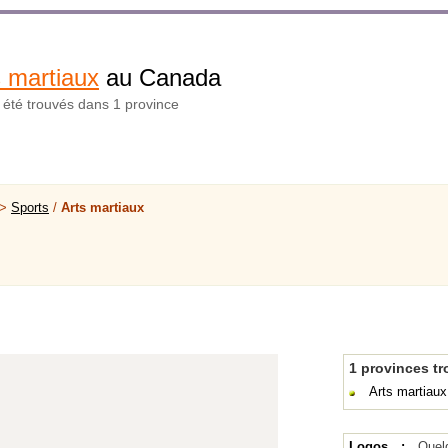
s martiaux
au Canada
t été trouvés dans 1 province
 >
Sports
/
Arts martiaux
1 provinces t
Arts martiau
Logos :
Quel