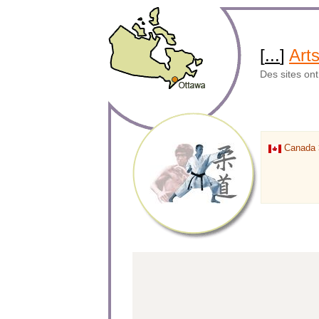
[
...
]
Art
Des sites on
Canada