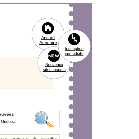
Accueil
Annuaire
Inscription
immédiate
Nouveaux
sites inscrits
rouvées
x Québec
ques exemples de
vignettes