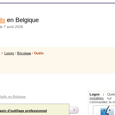
ls
en Belgique
 le 7 août 2026
e >
Loisirs
/
Bricolage
/
Outils
Logos :
Quel
Outils en Belgique
installées
sur la
commandez la vô
1
asin d'outillage professionnel