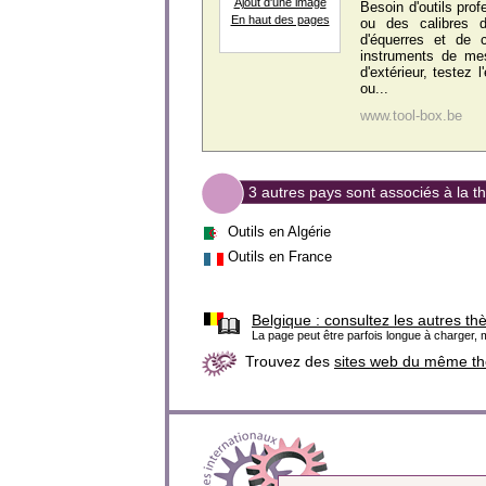
Ajout d'une image
Besoin d'outils pro
En haut des pages
ou des calibres d
d'équerres et de 
instruments de mes
d'extérieur, testez
ou...
www.tool-box.be
3 autres pays sont associés à la t
Outils en Algérie
Outils en France
Belgique :
consultez les autres th
La page peut être parfois longue à charger, m
Trouvez des
sites web du même t