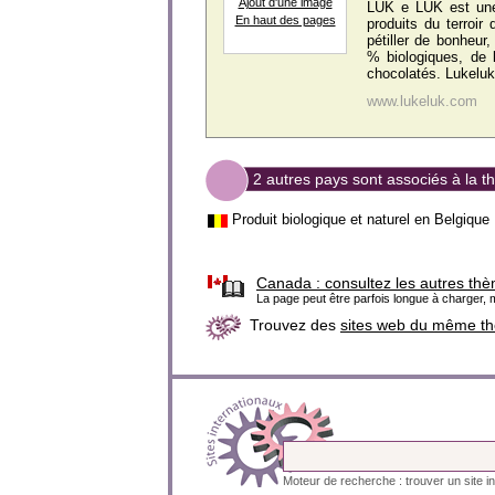
Ajout d'une image
LUK e LUK est une 
En haut des pages
produits du terroir
pétiller de bonheur
% biologiques, de 
chocolatés. Lukeluk
www.lukeluk.com
2 autres pays sont associés à la t
Produit biologique et naturel en Belgique
Canada :
consultez les autres thè
La page peut être parfois longue à charger, m
Trouvez des
sites web du même t
Moteur de recherche : trouver un site in