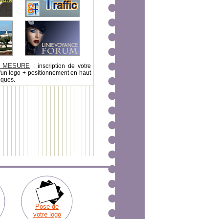
 MESURE
: inscription de votre
'un logo + positionnement en haut
iques.
Pose de
votre logo