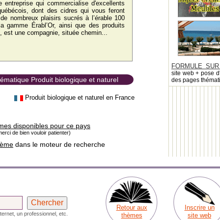
entreprise qui commercialise d'excellents
 québécois, dont des cidres qui vous feront
, de nombreux plaisirs sucrés à l’érable 100
la gamme Érabl’Or, ainsi que des produits
, est une compagnie, située chemin...
FORMULE SUR
site web + pose d
hématique Produit biologique et naturel
des pages thémat
Produit biologique et naturel en France
mes disponibles pour ce pays
erci de bien vouloir patienter)
hème
dans le moteur de recherche
Retour aux
Inscrire un
ternet, un professionnel, etc.
thèmes
site web