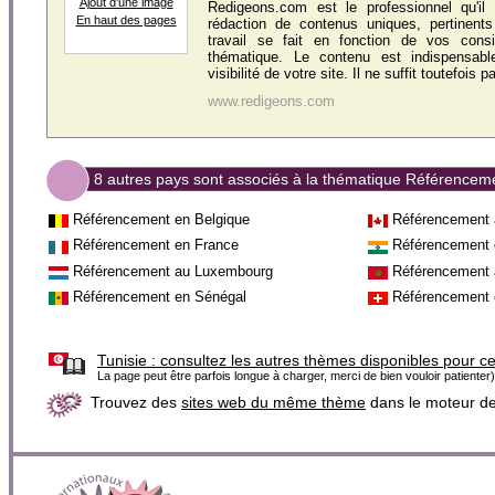
Ajout d'une image
Redigeons.com est le professionnel qu'il
En haut des pages
rédaction de contenus uniques, pertinents
travail se fait en fonction de vos cons
thématique. Le contenu est indispensabl
visibilité de votre site. Il ne suffit toutefois p
www.redigeons.com
8 autres pays sont associés à la thématique Référencem
Référencement en Belgique
Référencement
Référencement en France
Référencement 
Référencement au Luxembourg
Référencement 
Référencement en Sénégal
Référencement 
Tunisie :
consultez les autres thèmes disponibles pour c
La page peut être parfois longue à charger, merci de bien vouloir patienter)
Trouvez des
sites web du même thème
dans le moteur d