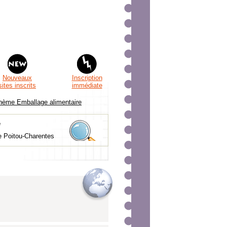
Nouveaux
Inscription
sites inscrits
immédiate
thème Emballage alimentaire
e
e Poitou-Charentes