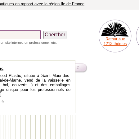
atiques en rapport avec la région Ile-de-France
Retour aux
n site internet, un professionnel, etc.
1213 thèmes
2
ic
ood Plastic, située à Saint Maur-des-
l-de-Marne, vend de la vaisselle en
e, bol, couverts...) et des emballages
age unique pour les professionnels de
.]
.fr