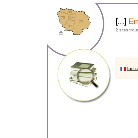
[
...
]
Em
2 sites tro
Embal