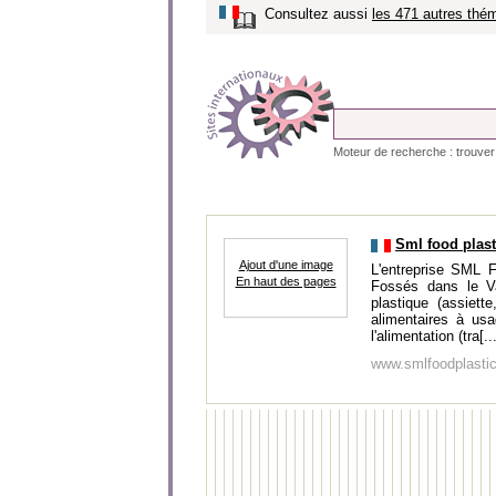
Consultez aussi
les 471 autres thém
Moteur de recherche : trouver u
Sml food plast
Ajout d'une image
L'entreprise SML F
En haut des pages
Fossés dans le Va
plastique (assiett
alimentaires à us
l'alimentation (tra[..
www.smlfoodplastic