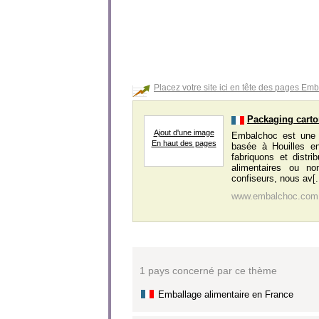
Placez votre site ici en tête des pages Em
Packaging carto
Ajout d'une image
Embalchoc est une 
En haut des pages
basée à Houilles e
fabriquons et distr
alimentaires ou no
confiseurs, nous av[..
www.embalchoc.com
1 pays concerné par ce thème
Emballage alimentaire en France