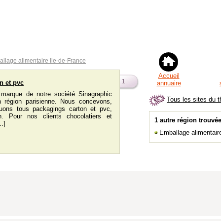
ballage alimentaire Ile-de-France
Accueil
1
n et pvc
annuaire
marque de notre société Sinagraphic
Tous les sites du 
n région parisienne. Nous concevons,
ibuons tous packagings carton et pvc,
n. Pour nos clients chocolatiers et
1 autre région trouvé
.]
Emballage alimentair