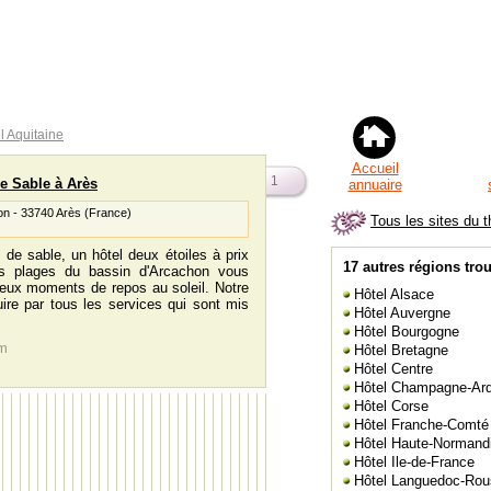
l Aquitaine
Accueil
1
de Sable à Arès
annuaire
ion - 33740 Arès (France)
Tous les sites du 
de sable, un hôtel deux étoiles à prix
17 autres régions tro
s plages du bassin d'Arcachon vous
eux moments de repos au soleil. Notre
Hôtel Alsace
ire par tous les services qui sont mis
Hôtel Auvergne
Hôtel Bourgogne
om
Hôtel Bretagne
Hôtel Centre
Hôtel Champagne-Ar
Hôtel Corse
Hôtel Franche-Comté
Hôtel Haute-Normand
Hôtel Ile-de-France
Hôtel Languedoc-Rous