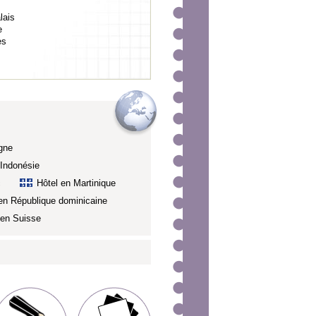
lais
e
es
gne
 Indonésie
c
Hôtel en Martinique
en République dominicaine
 en Suisse