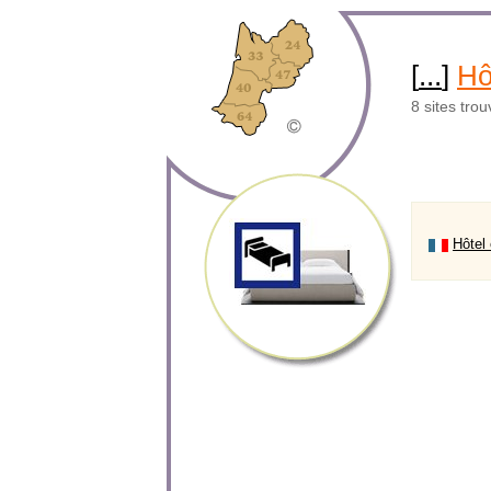
[
...
]
Hô
8 sites tro
Hôtel