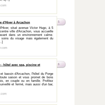
n.com
5
lle d'Hiver à Arcachon
 d'Hiver, situé avenue Victor Hugo, à 5
centre ville d'Arcachon, vous accueille
laxant dans un environnement calme.
s soins du visage mais également du
..]
er.com
6
 - hôtel avec spa, piscine et
 et bassin d'Arcachon, l'hôtel du Porge
 toute saison et vous promet de bons
s, en couple ou en famille. Profitez
surveillé et fermé, mais aussi d'un bar,
e.com