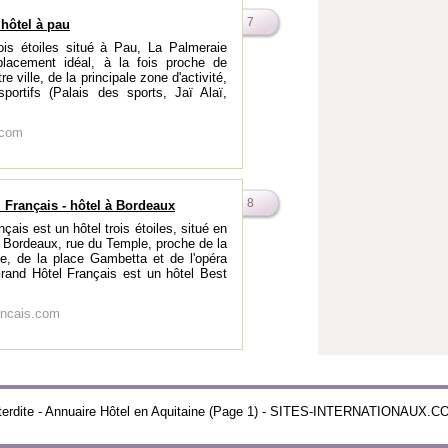
7
 hôtel à pau
rois étoiles situé à Pau, La Palmeraie
placement idéal, à la fois proche de
re ville, de la principale zone d'activité,
portifs (Palais des sports, Jaï Alaï,
.com
8
 Français - hôtel à Bordeaux
çais est un hôtel trois étoiles, situé en
de Bordeaux, rue du Temple, proche de la
ne, de la place Gambetta et de l'opéra
rand Hôtel Français est un hôtel Best
ancais.com
interdite - Annuaire Hôtel en Aquitaine (Page 1) - SITES-INTERNATIONAUX.