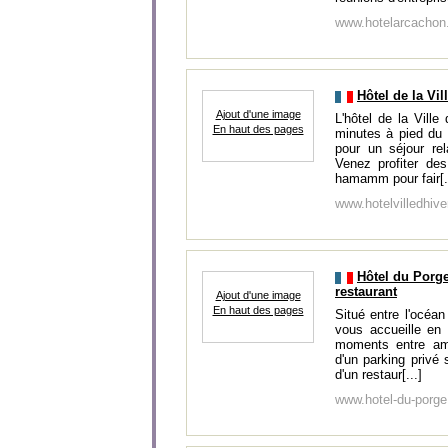
www.hotelarcacho
Hôtel de la Vi
Ajout d'une image
L'hôtel de la Ville
En haut des pages
minutes à pied du 
pour un séjour re
Venez profiter de
hamamm pour fair[.
www.hotelvilledhiv
Hôtel du Porge
restaurant
Ajout d'une image
En haut des pages
Situé entre l'océan
vous accueille en
moments entre ami
d'un parking privé 
d'un restaur[...]
www.hotel-du-porg