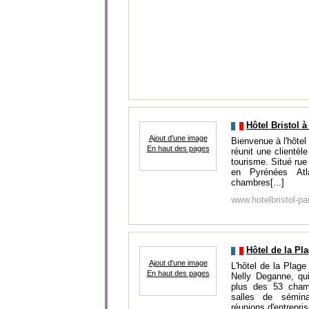
Hôtel Bristol 
Ajout d'une image
Bienvenue à l'hôtel
En haut des pages
réunit une clientèle
tourisme. Situé rue
en Pyrénées Atl
chambres[...]
www.hotelbristol-p
Hôtel de la Pl
Ajout d'une image
L'hôtel de la Plag
En haut des pages
Nelly Deganne, qu
plus des 53 cham
salles de sémina
réunions d'entreprise