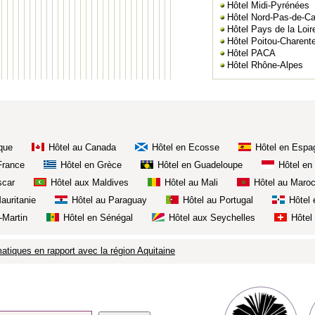
Hôtel Midi-Pyrénées
Hôtel Nord-Pas-de-Ca
Hôtel Pays de la Loir
Hôtel Poitou-Charent
Hôtel PACA
Hôtel Rhône-Alpes
que
Hôtel au Canada
Hôtel en Ecosse
Hôtel en Espa
France
Hôtel en Grèce
Hôtel en Guadeloupe
Hôtel en
scar
Hôtel aux Maldives
Hôtel au Mali
Hôtel au Maro
auritanie
Hôtel au Paraguay
Hôtel au Portugal
Hôtel 
-Martin
Hôtel en Sénégal
Hôtel aux Seychelles
Hôtel
atiques en rapport avec la région Aquitaine