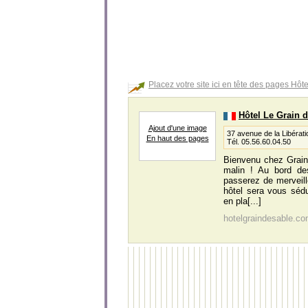
Placez votre site ici en tête des pages Hôte
Hôtel Le Grain 
Ajout d'une image
37 avenue de la Libérat
En haut des pages
Tél. 05.56.60.04.50
Bienvenu chez Grain 
malin ! Au bord de
passerez de merveill
hôtel sera vous sédu
en pla[...]
hotelgraindesable.c