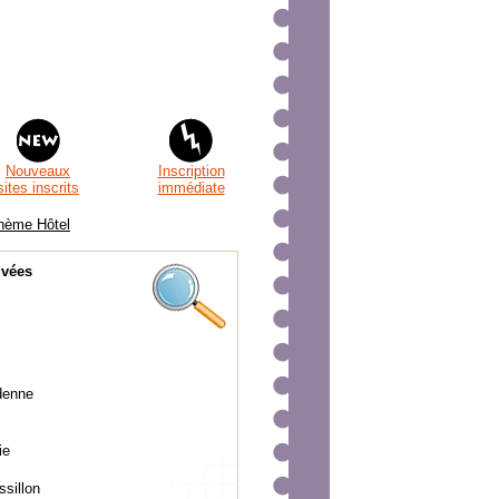
Nouveaux
Inscription
sites inscrits
immédiate
thème Hôtel
uvées
denne
ie
sillon