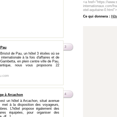
<a href="https://www.s
internationaux.com/fr
otel-aquitaine-0.html"
Ce qui donnera :
Hôt
3
à Pau
 Bristol de Pau, un hôtel 3 étoiles où se
 internationale à la fois d'affaires et de
 Gambetta, en plein centre ville de Pau,
antique, nous vous proposons 22
au.com
4
age à Arcachon
e est un hôtel à Arcachon, situé avenue
i met à la disposition des voyageurs,
bres. L'hôtel propose également des
ires équipées, pour organiser des
, d[...]