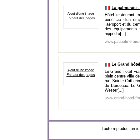
La palmeraie -
Ajout d'une image
Hôtel restaurant t
En haut des pages
bénéficie d'un em
l'aéroport et du cent
des équipements s
hippodro[...]
www.paupalmeraie
Le Grand hôtel
Ajout d'une image
Le Grand Hôtel Fran
En haut des pages
plein centre ville 
rue Sainte-Catheri
de Bordeaux. Le G
Wester[...]
www.grand-hotel-fr
Toute reproduction 