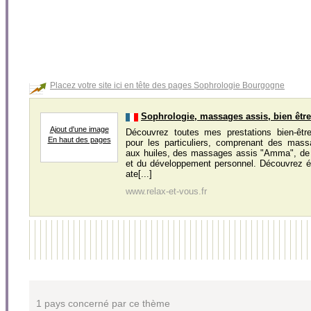
Placez votre site ici en tête des pages Sophrologie Bourgogne
Sophrologie, massages assis, bien être
Ajout d'une image
Découvrez toutes mes prestations bien-être
En haut des pages
pour les particuliers, comprenant des mass
aux huiles, des massages assis "Amma", de 
et du développement personnel. Découvrez 
ate[...]
www.relax-et-vous.fr
1 pays concerné par ce thème