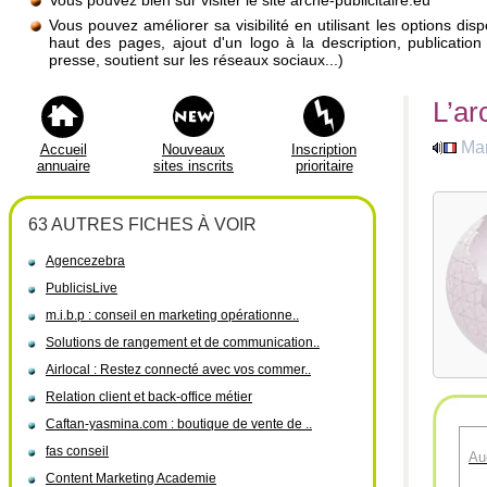
Vous pouvez bien sûr visiter le site arche-publicitaire.eu
Vous pouvez améliorer sa visibilité en utilisant les options di
haut des pages, ajout d'un logo à la description, publicati
presse, soutient sur les réseaux sociaux...)
L’ar
Mar
Accueil
Nouveaux
Inscription
annuaire
sites inscrits
prioritaire
63 AUTRES FICHES À VOIR
Agencezebra
PublicisLive
m.i.b.p : conseil en marketing opérationne..
Solutions de rangement et de communication..
Airlocal : Restez connecté avec vos commer..
Relation client et back-office métier
Caftan-yasmina.com : boutique de vente de ..
fas conseil
Au
Content Marketing Academie