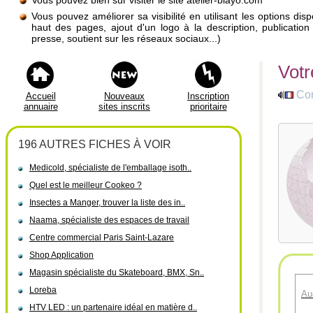
Vous pouvez bien sûr visiter le site atelier-blayo.com
Vous pouvez améliorer sa visibilité en utilisant les options di
haut des pages, ajout d'un logo à la description, publicati
presse, soutient sur les réseaux sociaux...)
Votr
Co
Accueil
Nouveaux
Inscription
annuaire
sites inscrits
prioritaire
196 AUTRES FICHES À VOIR
Medicold, spécialiste de l'emballage isoth..
Quel est le meilleur Cookeo ?
Insectes a Manger, trouver la liste des in..
Naama, spécialiste des espaces de travail
Centre commercial Paris Saint-Lazare
Shop Application
Magasin spécialiste du Skateboard, BMX, Sn..
Loreba
Au
HTV LED : un partenaire idéal en matière d..