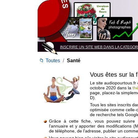
INSCRIRE UN SITE WEB DANS LA CATEGORI
📁
Toutes
/
Santé
Vous êtes sur la 
Le site audiopourtous.fr 
octobre 2020 dans la
th
page, placez-la simplem
D).
Tous les sites inscrits d
optimisée comme celle-c
de recherche tels Google
Grâce à cette fiche, vous pouvez suivre 
l'annuaire et y apporter des modifications (
de téléphone, de l'adresse, publier un commen