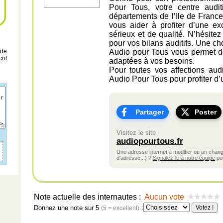
Pour Tous, votre centre audi
départements de l’Ile de Franc
vous aider à profiter d’une exc
sérieux et de qualité. N’hésite
pour vos bilans auditifs. Une c
 de
Audio pour Tous vous permet de 
rit
adaptées à vos besoins.
Pour toutes vos affections aud
Audio Pour Tous pour profiter d’u
Partager
Poster
Visitez le site
audiopourtous.fr
Une adresse internet à modifier ou un cha
d'adresse...) ?
Signalez-le à notre équipe
pou
Note actuelle des internautes :
Aucun vote
Donnez une note sur 5
:
(5 = excellent)