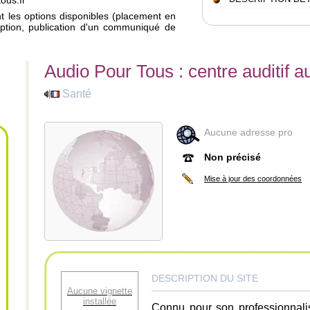
ous.fr
ant les options disponibles (placement en
iption, publication d'un communiqué de
Audio Pour Tous : centre auditif a
Santé
Aucune adresse pro
Non précisé
Mise à jour des coordonnées
DESCRIPTION DU SITE
Aucune vignette
installée
Connu pour son professionnalis