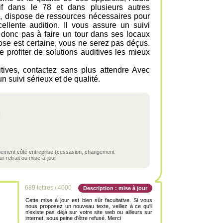
tif dans le 78 et dans plusieurs autres
e, dispose de ressources nécessaires pour
ellente audition. Il vous assure un suivi
z donc pas à faire un tour dans ses locaux
hose est certaine, vous ne serez pas déçus.
profiter de solutions auditives les mieux
itives, contactez sans plus attendre Avec
n suivi sérieux et de qualité.
ngement côté entreprise (cessasion, changement
r retrait ou mise-à-jour
689 lettres / 4000
Description : mise à jour
Cette mise à jour est bien sûr facultative. Si vous
nous proposez un nouveau texte, veillez à ce qu'il
n'existe pas déjà sur votre site web ou ailleurs sur
internet, sous peine d'être refusé. Merci