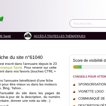
E Santé
ACCÈS À TOUTES LES THÉMATIQUES
fiche du site n°61040
Score de visibilité d
est inscrit dans l'annuaire depuis le 23
ématique Santé
. Pour revenir sur cette
ent dans vos favoris (touches CTRL +
CONSEILS POUR ATTEI
ans l'annuaire bénéficient d'une fiche
i pour être mieux vu dans les moteurs
SPONSORISATION : c
, Bing, Yahoo...
VIGNETTE LOGO : pou
l'actualité du site dans les pages de
Mise-à-jour de la description, du numéro
COMMUNIQUÉ DE PRE
taire, donner une note au site...)
DESCRIPTION DÉTAI