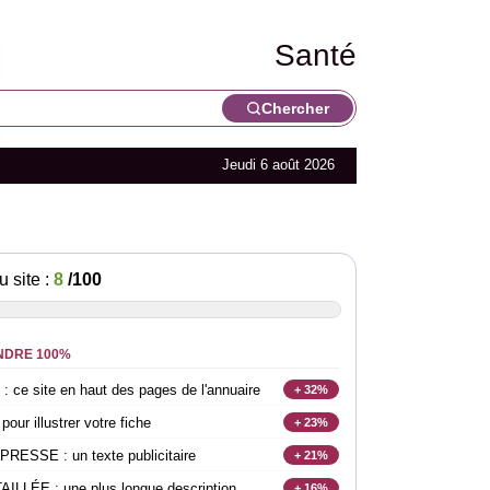
Santé
Chercher
Jeudi 6 août 2026
u site :
8
/100
NDRE 100%
e site en haut des pages de l'annuaire
+ 32%
r illustrer votre fiche
+ 23%
SSE : un texte publicitaire
+ 21%
LLÉE : une plus longue description
+ 16%