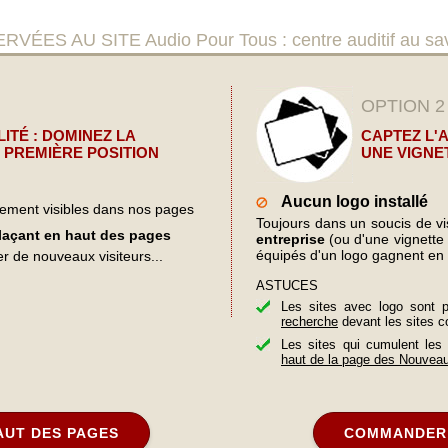
AU SITE Audio Pour Tous : centre auditif au savoi
OPTION 2
ITÉ : DOMINEZ LA
CAPTEZ L'
 PREMIÈRE POSITION
UNE VIGNE
Aucun logo installé
lement visibles dans nos pages
Toujours dans un soucis de visi
plaçant en haut des pages
entreprise
(ou d'une vignette d
équipés d'un logo gagnent en 
er de nouveaux visiteurs...
ASTUCES
Les sites avec logo sont 
recherche
devant les sites c
Les sites qui cumulent les
haut de la page des Nouvea
AUT DES PAGES
COMMANDER 