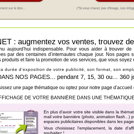
nt sur le titre...
(*Si vous n'avez pas d'image, nos infog
: augmentez vos ventes, trouvez de n
venu aujourd'hui indispensable. Pour vous aider à trouver de
ées par des centaines d'internautes chaque jour. Nos pages s
os produits et faire la promotion de vos services, que vous soyez 
 la durée d'exposition de votre publicité, son format, son em
 NOS PAGES... pendant 7, 15, 30 ou... 360 jo
issez une page thématique ou optez pour notre page d'accueil
FFICHAGE DE VOTRE BANNIÈRE DANS UNE THÉMATIQUE
En plus d'avoir votre site visible dans la thé
mail votre bannière (photo, animation flash...)
espaces publicitaires disponibles dans les page
Vous choisissez l'emplacement, la date d'af
souhaitez !