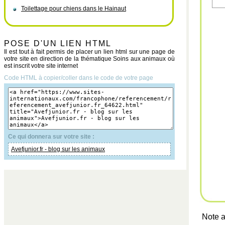
Toilettage pour chiens dans le Hainaut
POSE D'UN LIEN HTML
Il est tout à fait permis de placer un lien html sur une page de
votre site en direction de la thématique Soins aux animaux où
est inscrit votre site internet
Code HTML à copier/coller dans le code de votre page
Ce qui donnera sur votre site :
Avefjunior.fr - blog sur les animaux
Note a