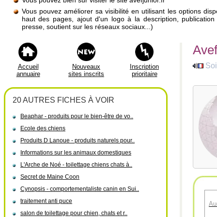
Vous pouvez bien sûr visiter le site avefjunior.fr
Vous pouvez améliorer sa visibilité en utilisant les options di
haut des pages, ajout d'un logo à la description, publicati
presse, soutient sur les réseaux sociaux...)
Avef
Soi
Accueil
Nouveaux
Inscription
annuaire
sites inscrits
prioritaire
20 AUTRES FICHES À VOIR
Beaphar - produits pour le bien-être de vo..
Ecole des chiens
Produits D Lanoue - produits naturels pour..
Informations sur les animaux domestiques
L'Arche de Noé - toilettage chiens chats à..
Secret de Maine Coon
Cynopsis - comportementaliste canin en Sui..
traitement anti puce
Au
salon de toilettage pour chien, chats et r..