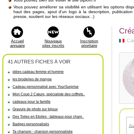
Vous pouvez bien sûr visiter le site diplom.fr
Vous pouvez améliorer sa visibilité en utilisant les options di
haut des pages, ajout d'un logo à la description, publicati
presse, soutient sur les réseaux sociaux...)
Créa
Cad
Accueil
Nouveaux
Inscription
annuaire
sites inscrits
prioritaire
41 AUTRES FICHES À VOIR
idées cadeau femme et homme
les broderies de maryse
Cadeau personnalisé avec YourSurprise
Mon Coup 2 Cœurs, spécialiste des coffrets..
cadeaux pour la famille
Gravure de photo sur bijoux
Des Toiles en Etoiles - tableaux pour cham..
Badges personnalisés
Au
Ta chanson - chanson personnalisée