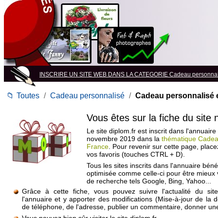
INSCRIRE UN SITE WEB DANS LA CATEGORIE Cadeau personnal
📁
Toutes
/
Cadeau personnalisé
/
Cadeau personnalisé 
Vous êtes sur la fiche du site
Le site diplom.fr est inscrit dans l'annuaire
novembre 2019 dans la
thématique Cadea
France
. Pour revenir sur cette page, plac
vos favoris (touches CTRL + D).
Tous les sites inscrits dans l'annuaire béné
optimisée comme celle-ci pour être mieux
de recherche tels Google, Bing, Yahoo...
Grâce à cette fiche, vous pouvez suivre l'actualité du si
l'annuaire et y apporter des modifications (Mise-à-jour de la 
de téléphone, de l'adresse, publier un commentaire, donner une 