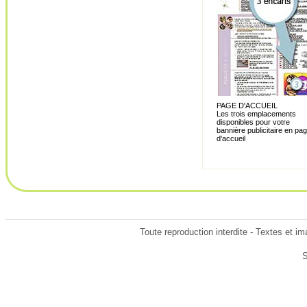
PAGE D'ACCUEIL
Les trois emplacements
disponibles pour votre
bannière publicitaire en pa
d'accueil
Toute reproduction interdite - Textes et i
S