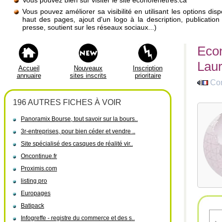
Vous pouvez bien sûr visiter le site econofenetres.ca
Vous pouvez améliorer sa visibilité en utilisant les options di
haut des pages, ajout d'un logo à la description, publicati
presse, soutient sur les réseaux sociaux...)
Econ
Laur
Accueil
Nouveaux
Inscription
annuaire
sites inscrits
prioritaire
Co
196 AUTRES FICHES À VOIR
Panoramix Bourse, tout savoir sur la bours..
3r-entreprises, pour bien céder et vendre ..
Site spécialisé des casques de réalité vir..
Oncontinue.fr
Proximis.com
listing pro
Europages
Batipack
Infogreffe - registre du commerce et des s..