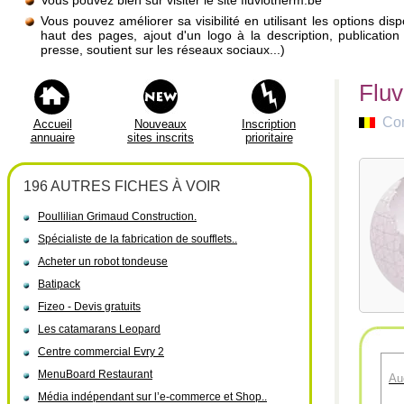
Vous pouvez bien sûr visiter le site fluviotherm.be
Vous pouvez améliorer sa visibilité en utilisant les options di
haut des pages, ajout d'un logo à la description, publicati
presse, soutient sur les réseaux sociaux...)
Fluv
Co
Accueil
Nouveaux
Inscription
annuaire
sites inscrits
prioritaire
196 AUTRES FICHES À VOIR
Poullilian Grimaud Construction.
Spécialiste de la fabrication de soufflets..
Acheter un robot tondeuse
Batipack
Fizeo - Devis gratuits
Les catamarans Leopard
Centre commercial Evry 2
MenuBoard Restaurant
Au
Média indépendant sur l’e-commerce et Shop..