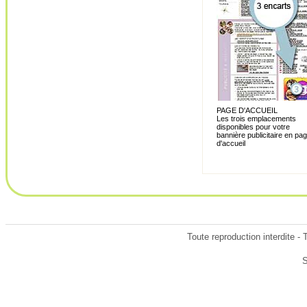
PAGE D'ACCUEIL
Les trois emplacements
disponibles pour votre
bannière publicitaire en pa
d'accueil
Toute reproduction interdite -
S