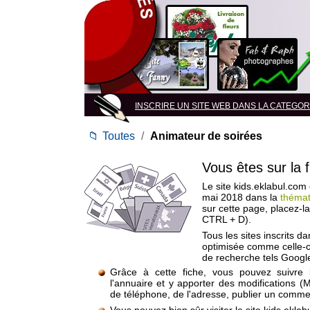
INSCRIRE UN SITE WEB DANS LA CATEGORIE 
📁
Toutes
/
Animateur de soirées
Vous êtes sur la 
Le site kids.eklabul.com 
mai 2018 dans la
thémat
sur cette page, placez-l
CTRL + D).
Tous les sites inscrits d
optimisée comme celle-c
de recherche tels Google
Grâce à cette fiche, vous pouvez suivre 
l'annuaire et y apporter des modifications (
de téléphone, de l'adresse, publier un commen