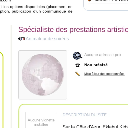
bul.com
ant les options disponibles (placement en
iption, publication d'un communiqué de
Spécialiste des prestations artist
Animateur de soirées
Aucune adresse pro
Non précisé
Mise à jour des coordonnées
DESCRIPTION DU SITE
Aucune vignette
installée
Sur la Côte d'Azur, Eklabul Kids