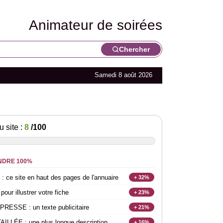
Animateur de soirées
Chercher
Samedi 8 août 2026
u site :
8
/100
NDRE 100%
e site en haut des pages de l'annuaire
+ 32%
r illustrer votre fiche
+ 23%
SSE : un texte publicitaire
+ 21%
LLÉE : une plus longue description
+ 16%