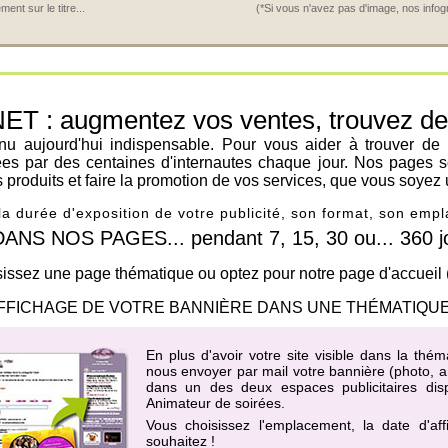
nt sur le titre...
(*Si vous n'avez pas d'image, nos infog
: augmentez vos ventes, trouvez de n
venu aujourd'hui indispensable. Pour vous aider à trouver de
ées par des centaines d'internautes chaque jour. Nos pages s
os produits et faire la promotion de vos services, que vous soyez 
 la durée d'exposition de votre publicité, son format, son em
 NOS PAGES... pendant 7, 15, 30 ou... 360 jo
issez une page thématique ou optez pour notre page d'accueil
FFICHAGE DE VOTRE BANNIÈRE DANS UNE THÉMATIQUE
En plus d'avoir votre site visible dans la th
nous envoyer par mail votre bannière (photo, an
dans un des
deux espaces publicitaires di
Animateur de soirées
.
Vous choisissez l'emplacement, la date d'af
souhaitez !