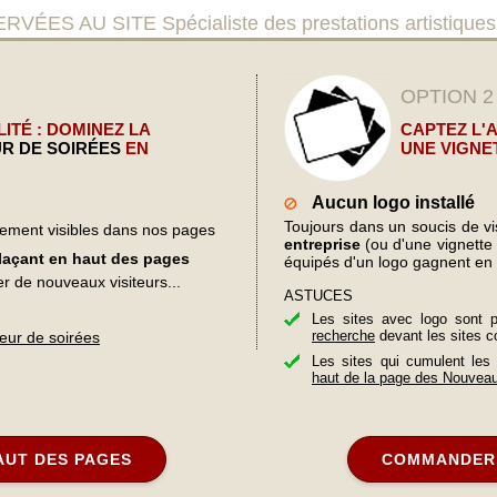
AU SITE Spécialiste des prestations artistiques p
OPTION 2
ITÉ : DOMINEZ LA
CAPTEZ L'
R DE SOIRÉES
EN
UNE VIGNE
Aucun logo installé
Toujours dans un soucis de visi
lement visibles dans nos pages
entreprise
(ou d'une vignette d
plaçant en haut des pages
équipés d'un logo gagnent en 
er de nouveaux visiteurs...
ASTUCES
Les sites avec logo sont 
recherche
devant les sites c
teur de soirées
Les sites qui cumulent les
haut de la page des Nouvea
AUT DES PAGES
COMMANDER 