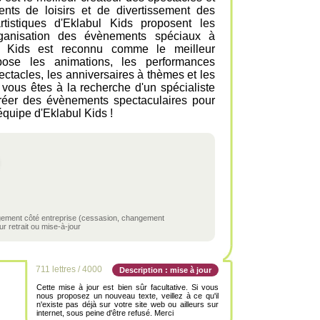
nts de loisirs et de divertissement des
rtistiques d'Eklabul Kids proposent les
organisation des évènements spéciaux à
ul Kids est reconnu comme le meilleur
ropose les animations, les performances
pectacles, les anniversaires à thèmes et les
i vous êtes à la recherche d'un spécialiste
créer des évènements spectaculaires pour
'équipe d'Eklabul Kids !
ngement côté entreprise (cessasion, changement
r retrait ou mise-à-jour
711 lettres / 4000
Description : mise à jour
Cette mise à jour est bien sûr facultative. Si vous
nous proposez un nouveau texte, veillez à ce qu'il
n'existe pas déjà sur votre site web ou ailleurs sur
internet, sous peine d'être refusé. Merci