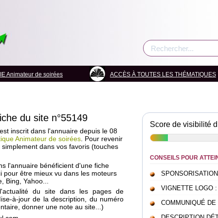
Animateur de soirées
ACCÈS À TOUTES LES THÉMATIQUES
fiche du site n°55149
Score de visibilité d
est inscrit dans l'annuaire depuis le 08
ique Animateur de soirées
. Pour revenir
a simplement dans vos favoris (touches
CONSEILS POUR ATTEI
ans l'annuaire bénéficient d'une fiche
i pour être mieux vu dans les moteurs
SPONSORISATION : c
, Bing, Yahoo...
VIGNETTE LOGO : pou
l'actualité du site dans les pages de
Mise-à-jour de la description, du numéro
COMMUNIQUÉ DE PRE
taire, donner une note au site...)
DESCRIPTION DÉTAI