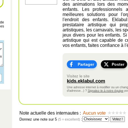
des animations lors des mome
enfants. Les professionnels a
meilleures solutions pour l'
l'endroit des enfants. Eklab
 de
prestataire artistique qui p
ées
artistiques, les carnavals, les s
jeux divers pour les enfants. S
artistique qui est capable de 
vos enfants, faites confiance à l
Partager
Poster
Visitez le site
kids.eklabul.com
Une adresse internet à modifier ou un cha
d'adresse...) ?
Signalez-le à notre équipe
pou
Note actuelle des internautes :
Aucun vote
Donnez une note sur 5
:
(5 = excellent)