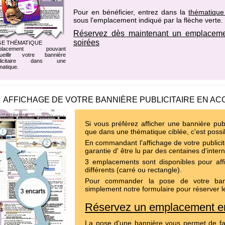
Pour en bénéficier, entrez dans la
thématique
sous l'emplacement indiqué par la flèche verte.
Réservez dès maintenant un emplaceme
soirées
GE THÉMATIQUE
placement pouvant
ueillir votre bannière
blicitaire dans une
matique.
AFFICHAGE DE VOTRE BANNIÈRE PUBLICITAIRE EN AC
Si vous préférez afficher une bannière publ
que dans une thématique ciblée, c'est possi
En commandant l'affichage de votre publicit
garantie d' être lu par des centaines d'inter
3 emplacements sont disponibles pour affi
différents (carré ou rectangle).
Pour commander la pose de votre bann
simplement notre formulaire pour réserver l
Réservez un emplacement en
La pose d'une bannière vous permet de fa