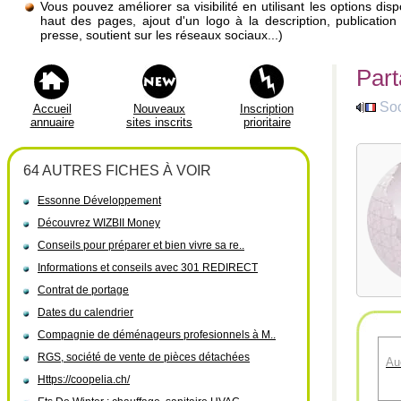
Vous pouvez améliorer sa visibilité en utilisant les options di
haut des pages, ajout d'un logo à la description, publicati
presse, soutient sur les réseaux sociaux...)
Part
Soc
Accueil
Nouveaux
Inscription
annuaire
sites inscrits
prioritaire
64 AUTRES FICHES À VOIR
Essonne Développement
Découvrez WIZBII Money
Conseils pour préparer et bien vivre sa re..
Informations et conseils avec 301 REDIRECT
Contrat de portage
Dates du calendrier
Compagnie de déménageurs profesionnels à M..
RGS, société de vente de pièces détachées
Au
Https://coopelia.ch/