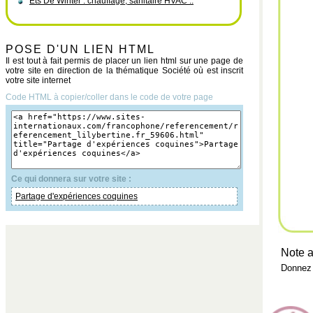
Ets De Winter : chauffage, sanitaire HVAC ..
POSE D'UN LIEN HTML
Il est tout à fait permis de placer un lien html sur une page de
votre site en direction de la thématique Société où est inscrit
votre site internet
Code HTML à copier/coller dans le code de votre page
Ce qui donnera sur votre site :
Partage d'expériences coquines
Note a
Donnez 