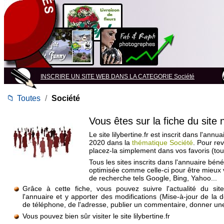
INSCRIRE UN SITE WEB DANS LA CATEGORIE Société
📁
Toutes
/
Société
Vous êtes sur la fiche du site
Le site lilybertine.fr est inscrit dans l'annua
2020 dans la
thématique Société
. Pour rev
placez-la simplement dans vos favoris (to
Tous les sites inscrits dans l'annuaire béné
optimisée comme celle-ci pour être mieux
de recherche tels Google, Bing, Yahoo...
Grâce à cette fiche, vous pouvez suivre l'actualité du si
l'annuaire et y apporter des modifications (Mise-à-jour de la 
de téléphone, de l'adresse, publier un commentaire, donner une 
Vous pouvez bien sûr visiter le site lilybertine.fr