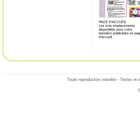
PAGE D'ACCUEIL
Les trois emplacements
disponibles pour votre
bannière publicitaire en pa
d'accueil
Toute reproduction interdite - Textes et
S