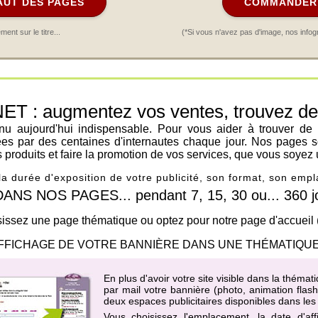
AUT DES PAGES
COMMANDER 
nt sur le titre...
(*Si vous n'avez pas d'image, nos infog
: augmentez vos ventes, trouvez de n
venu aujourd'hui indispensable. Pour vous aider à trouver de
ées par des centaines d'internautes chaque jour. Nos pages s
os produits et faire la promotion de vos services, que vous soyez 
 la durée d'exposition de votre publicité, son format, son em
 NOS PAGES... pendant 7, 15, 30 ou... 360 jo
issez une page thématique ou optez pour notre page d'accueil
FFICHAGE DE VOTRE BANNIÈRE DANS UNE THÉMATIQUE
En plus d'avoir votre site visible dans la thé
par mail votre bannière (photo, animation flas
deux espaces publicitaires disponibles dans l
Vous choisissez l'emplacement, la date d'af