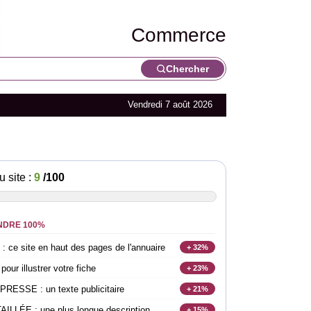
Commerce
Chercher
Vendredi 7 août 2026
u site :
9
/100
NDRE 100%
e site en haut des pages de l'annuaire
+ 32%
r illustrer votre fiche
+ 23%
SSE : un texte publicitaire
+ 21%
LLÉE : une plus longue description
+ 15%