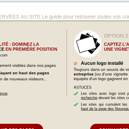
 AU SITE Le guide pour retrouver toutes vos com
OPTION 2
ITÉ : DOMINEZ LA
CAPTEZ L'
CE
EN PREMIÈRE POSITION
UNE VIGNE
.com
Aucun logo installé
lement visibles dans nos pages
Toujours dans un soucis de visi
plaçant en haut des pages
entreprise
(ou d'une vignette d
équipés d'un logo gagnent en 
er de nouveaux visiteurs...
ASTUCES
erce
Les sites avec logo sont 
recherche
devant les sites c
Les sites qui cumulent les
haut de la page des Nouvea