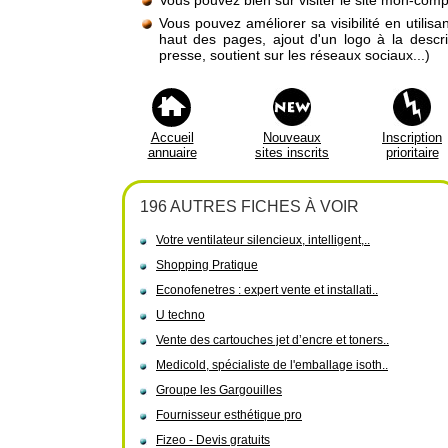
Vous pouvez bien sûr visiter le site mon-
Vous pouvez améliorer sa visibilité en utilis
haut des pages, ajout d'un logo à la descr
presse, soutient sur les réseaux sociaux...)
Accueil
Nouveaux
Inscription
annuaire
sites inscrits
prioritaire
196 AUTRES FICHES À VOIR
Votre ventilateur silencieux, intelligent,..
Shopping Pratique
Econofenetres : expert vente et installati..
U techno
Vente des cartouches jet d’encre et toners..
Medicold, spécialiste de l'emballage isoth..
Groupe les Gargouilles
Fournisseur esthétique pro
Fizeo - Devis gratuits