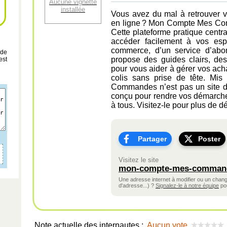
Aucune vignette
installée
Vous avez du mal à retrouver 
en ligne ? Mon Compte Mes Comm
Cette plateforme pratique centra
accéder facilement à vos espa
commerce, d’un service d’abon
 de
propose des guides clairs, des 
est
pour vous aider à gérer vos acha
colis sans prise de tête. Mi
Commandes n’est pas un site d
conçu pour rendre vos démarches
à tous. Visitez-le pour plus de dé
Partager
Poster
Visitez le site
mon-compte-mes-comman
Une adresse internet à modifier ou un cha
d'adresse...) ?
Signalez-le à notre équipe
pou
Note actuelle des internautes :
Aucun vote