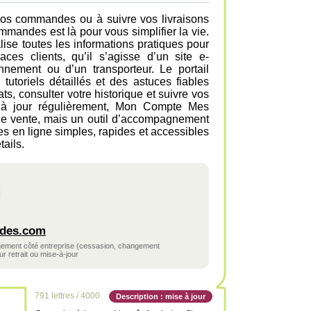
vos commandes ou à suivre vos livraisons
andes est là pour vous simplifier la vie.
lise toutes les informations pratiques pour
ces clients, qu’il s’agisse d’un site e-
nement ou d’un transporteur. Le portail
tutoriels détaillés et des astuces fiables
ts, consulter votre historique et suivre vos
s à jour régulièrement, Mon Compte Mes
e vente, mais un outil d’accompagnement
 en ligne simples, rapides et accessibles
tails.
des.com
ngement côté entreprise (cessasion, changement
r retrait ou mise-à-jour
791 lettres / 4000
Description : mise à jour