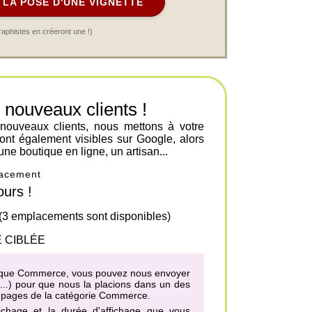
LA POSE D'UNE VIGNETTE
raphistes en créeront une !)
ouveaux clients !
 nouveaux clients, nous mettons à votre
ont également visibles sur Google, alors
une boutique en ligne, un artisan...
placement
urs !
 (3 emplacements sont disponibles)
 CIBLÉE
matique Commerce, vous pouvez nous envoyer
h...) pour que nous la placions dans un des
es pages de la catégorie Commerce
.
fichage et la durée d'affichage que vous