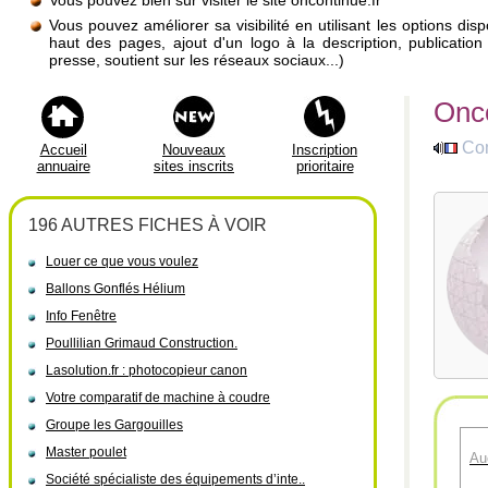
Vous pouvez bien sûr visiter le site oncontinue.fr
Vous pouvez améliorer sa visibilité en utilisant les options di
haut des pages, ajout d'un logo à la description, publicati
presse, soutient sur les réseaux sociaux...)
Onco
Co
Accueil
Nouveaux
Inscription
annuaire
sites inscrits
prioritaire
196 AUTRES FICHES À VOIR
Louer ce que vous voulez
Ballons Gonflés Hélium
Info Fenêtre
Poullilian Grimaud Construction.
Lasolution.fr : photocopieur canon
Votre comparatif de machine à coudre
Groupe les Gargouilles
Master poulet
Au
Société spécialiste des équipements d’inte..