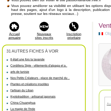
Vous pouvez bien sûr visiter le site passionlavande.free.fr
Vous pouvez améliorer sa visibilité en utilisant les options di
haut des pages, ajout d'un logo à la description, publicati
presse, soutient sur les réseaux sociaux...)
Vent
Obj
Accueil
Nouveaux
Inscription
annuaire
sites inscrits
prioritaire
31 AUTRES FICHES À VOIR
Il était une fois la lavande
Cordillera Style - vêtements d'alpaga et a..
arts de tunisie
Nos Petits Créateurs - place de marché du ..
Plantes et créations insolites
l'artisan du Liban
Kyototradition - artisanat japonais
China Chuanghua
Au
La magie de l'Inde