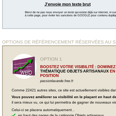
J'envoie mon texte brut
Merci de ne pas nous envoyer un texte qui existe déjà sur internet, ni sur
à cette page, pour éviter les sanctions de GOOGLE pour contenu dupliq
OPTIONS DE RÉFÉRENCEMENT RÉSERVÉES AU SITE V
OPTION 1
BOOSTEZ VOTRE VISIBILITÉ : DOMINEZ
THÉMATIQUE OBJETS ARTISANAUX
EN
POSITION
passionlavande.free.fr
Comme 22421 autres sites, ce site est actuellement visibles d
Vous pouvez améliorer sa visibilité en le plaçant en haut 
il sera mieux vu, ce qui lui permettra de gagner de nouveaux visi
Celui-ci se placera automatiquement...
en haut des pages de
la catégorie Objets artisanaux