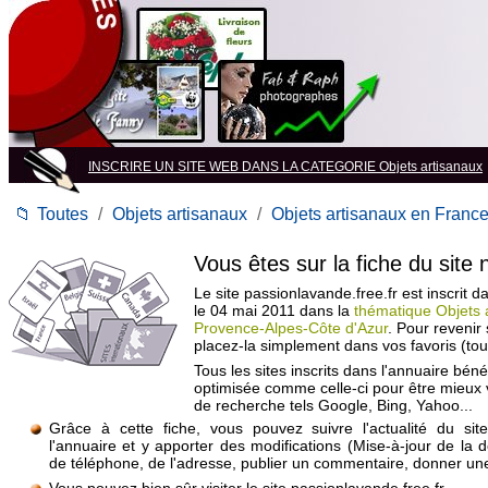
INSCRIRE UN SITE WEB DANS LA CATEGORIE Objets artisanaux
📁
Toutes
/
Objets artisanaux
/
Objets artisanaux en Franc
Vous êtes sur la fiche du site
Le site passionlavande.free.fr est inscrit d
le 04 mai 2011 dans la
thématique Objets 
Provence-Alpes-Côte d'Azur
. Pour revenir
placez-la simplement dans vos favoris (to
Tous les sites inscrits dans l'annuaire béné
optimisée comme celle-ci pour être mieux
de recherche tels Google, Bing, Yahoo...
Grâce à cette fiche, vous pouvez suivre l'actualité du si
l'annuaire et y apporter des modifications (Mise-à-jour de la 
de téléphone, de l'adresse, publier un commentaire, donner une 