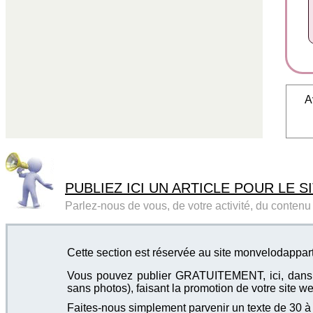
A
PUBLIEZ ICI UN ARTICLE POUR LE SI
Parlez-nous de vous, de votre activité, du contenu d
Cette section est réservée au site monvelodappa
Vous pouvez publier GRATUITEMENT, ici, dans cet
sans photos), faisant la promotion de votre site we
Faites-nous simplement parvenir un texte de 30 à 4