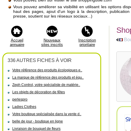
Vous pouvez bien sûr visiter le site shoppingutile.com
Vous pouvez améliorer sa visibilité en utilisant les options di
haut des pages, ajout d'un logo à la description, publicati
presse, soutient sur les réseaux sociaux...)
Shop
Bou
Accueil
Nouveaux
Inscription
annuaire
sites inscrits
prioritaire
336 AUTRES FICHES À VOIR
Votre référence des produits écologiques e..
La marque de référence des produits et équ..
Zeph Control, votre spécialiste de matérie..
Les objets de décoration de fêtes
perlespro
Ladies Clothes
Votre boutique spécialisée dans la vente d..
belle de jour - boutique en ligne
Livraison de bouquet de fleurs