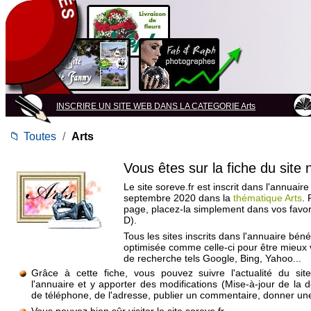
INSCRIRE UN SITE WEB DANS LA CATEGORIE Arts
📁
Toutes
/
Arts
Vous êtes sur la fiche du site
Le site soreve.fr est inscrit dans l'annuaire
septembre 2020 dans la
thématique Arts
. 
page, placez-la simplement dans vos favo
D).
Tous les sites inscrits dans l'annuaire béné
optimisée comme celle-ci pour être mieux
de recherche tels Google, Bing, Yahoo...
Grâce à cette fiche, vous pouvez suivre l'actualité du si
l'annuaire et y apporter des modifications (Mise-à-jour de la 
de téléphone, de l'adresse, publier un commentaire, donner une 