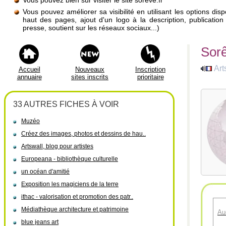
Vous pouvez bien sûr visiter le site soreve.fr
Vous pouvez améliorer sa visibilité en utilisant les options di
haut des pages, ajout d'un logo à la description, publicati
presse, soutient sur les réseaux sociaux...)
Sorê
Art
Accueil
Nouveaux
Inscription
annuaire
sites inscrits
prioritaire
33 AUTRES FICHES À VOIR
Muzéo
Créez des images, photos et dessins de hau..
Artswall, blog pour artistes
Europeana - bibliothèque culturelle
un océan d'amitié
Exposition les magiciens de la terre
ithac - valorisation et promotion des patr..
Médiathèque architecture et patrimoine
Au
blue jeans art