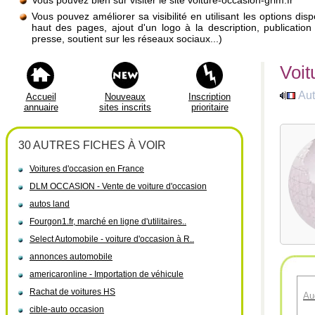
Vous pouvez bien sûr visiter le site voiture-occasion-grim.fr
Vous pouvez améliorer sa visibilité en utilisant les options di
haut des pages, ajout d'un logo à la description, publicati
presse, soutient sur les réseaux sociaux...)
Voit
Aut
Accueil
Nouveaux
Inscription
annuaire
sites inscrits
prioritaire
30 AUTRES FICHES À VOIR
Voitures d'occasion en France
DLM OCCASION - Vente de voiture d'occasion
autos land
Fourgon1.fr, marché en ligne d'utilitaires..
Select Automobile - voiture d'occasion à R..
annonces automobile
americaronline - Importation de véhicule
Rachat de voitures HS
Au
cible-auto occasion