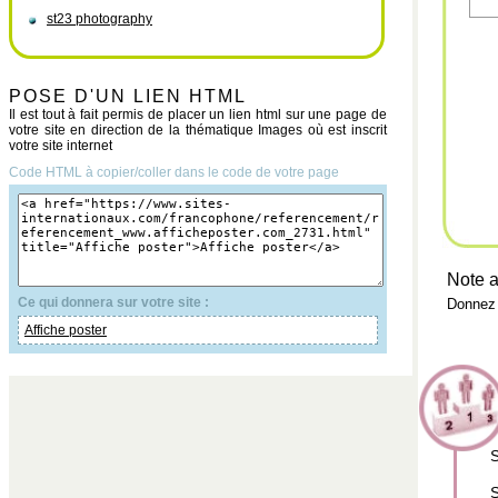
st23 photography
POSE D'UN LIEN HTML
Il est tout à fait permis de placer un lien html sur une page de
votre site en direction de la thématique Images où est inscrit
votre site internet
Code HTML à copier/coller dans le code de votre page
Note a
Ce qui donnera sur votre site :
Donnez 
Affiche poster
S
S