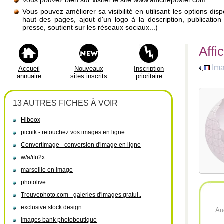
Vous pouvez bien sûr visiter le site www.afficheposter.com
Vous pouvez améliorer sa visibilité en utilisant les options di
haut des pages, ajout d'un logo à la description, publicati
presse, soutient sur les réseaux sociaux...)
Affi
Im
Accueil
Nouveaux
Inscription
annuaire
sites inscrits
prioritaire
13 AUTRES FICHES À VOIR
Hiboox
picnik - retouchez vos images en ligne
ConvertImage - conversion d'image en ligne
w/a/ifu2x
marseille en image
photolive
Trouvephoto.com - galeries d'images gratui..
exclusive stock design
Au
images bank photoboutique