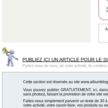
A
p
A
PUBLIEZ ICI UN ARTICLE POUR LE SI
Parlez-nous de vous, de votre activité, du contenu d
Cette section est réservée au site www.albumblo
Vous pouvez publier GRATUITEMENT, ici, dans cet
sans photos), faisant la promotion de votre site we
Faites-nous simplement parvenir un texte de 30 à 4
votre activité, votre savoir-faire, vos produits ou se