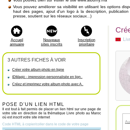
Vous pouvez bien sûr visiter le site www.albumy.ma
Vous pouvez améliorer sa visibilité en utilisant les options di
haut des pages, ajout d'un logo à la description, publicati
presse, soutient sur les réseaux sociaux...)
Crée
Liv
Accueil
Nouveaux
Inscription
annuaire
sites inscrits
prioritaire
3 AUTRES FICHES À VOIR
Créer votre album photo en ligne
IDMagic - impression personnalisée en lign..
Créez et imprimez votre album photo avec A..
POSE D'UN LIEN HTML
Il est tout à fait permis de placer un lien html sur une page de
votre site en direction de la thématique Livre photo au Maroc
où est inscrit votre site internet
Au
Code HTML à copier/coller dans le code de votre page