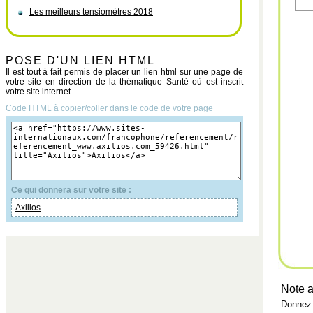
Les meilleurs tensiomètres 2018
POSE D'UN LIEN HTML
Il est tout à fait permis de placer un lien html sur une page de
votre site en direction de la thématique Santé où est inscrit
votre site internet
Code HTML à copier/coller dans le code de votre page
Ce qui donnera sur votre site :
Axilios
Note a
Donnez 