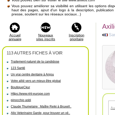
Vous pouvez bien sûr visiter le site www.axilios.com
Vous pouvez améliorer sa visibilité en utilisant les options di
haut des pages, ajout d'un logo à la description, publicati
presse, soutient sur les réseaux sociaux...)
Axil
Sa
Accueil
Nouveaux
Inscription
annuaire
sites inscrits
prioritaire
113 AUTRES FICHES À VOIR
Traitement naturel de la candidose
123 Santé
Un vrai centre dentaire à Anjou
Votre allié vers un mieux-être global
BoutiqueCkur
Https://www.nht-europe.com
pinocchio asbl
Claude Thumelaire : Maître Reiki à Bruxell..
Au
Allo Veterinaire Garde, pour trouver un vé..