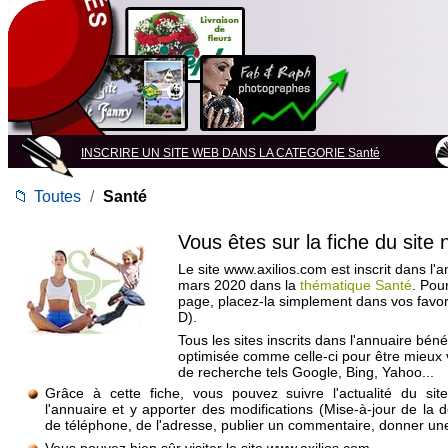
INSCRIRE UN SITE WEB DANS LA CATEGORIE Santé
📁
Toutes
/
Santé
Vous êtes sur la fiche du site
Le site www.axilios.com est inscrit dans l'
mars 2020 dans la
thématique Santé
. Pou
page, placez-la simplement dans vos favo
D).
Tous les sites inscrits dans l'annuaire béné
optimisée comme celle-ci pour être mieux
de recherche tels Google, Bing, Yahoo...
Grâce à cette fiche, vous pouvez suivre l'actualité du si
l'annuaire et y apporter des modifications (Mise-à-jour de la 
de téléphone, de l'adresse, publier un commentaire, donner une 