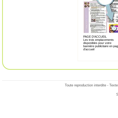
PAGE D'ACCUEIL
Les trois emplacements
disponibles pour votre
bannière publicitaire en pa
d'accueil
Toute reproduction interdite - Text
S