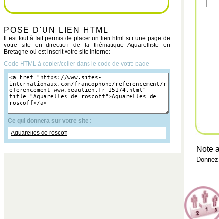
POSE D'UN LIEN HTML
Il est tout à fait permis de placer un lien html sur une page de
votre site en direction de la thématique Aquarelliste en
Bretagne où est inscrit votre site internet
Code HTML à copier/coller dans le code de votre page
Ce qui donnera sur votre site :
Aquarelles de roscoff
Note a
Donnez 