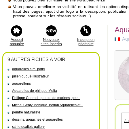
Vous pouvez bien sûr visiter le site www.beaulien.fr
Vous pouvez améliorer sa visibilité en utilisant les options di
haut des pages, ajout d'un logo à la description, publicati
presse, soutient sur les réseaux sociaux...)
Aqua
Aqu
Accueil
Nouveaux
Inscription
annuaire
sites inscrits
prioritaire
9 AUTRES FICHES À VOIR
aquarelles a.m. patry
julien dugué illustrateur
aquarellons
Aquarelles de philippe Melia
Philippe Conrad - peintre de marines, pein..
Michel Genty Monique Jordan Aquarelles et ..
peintre naturaliste
dessins, gouaches et aquarelles
Au
schietecatte's gallery