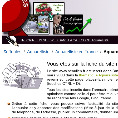
INSCRIRE UN SITE WEB DANS LA CATEGORIE Aquarelliste
📁
Toutes
/
Aquarelliste
/
Aquarelliste en France
/
Aquarel
Vous êtes sur la fiche du site
Le site www.beaulien.fr est inscrit dans l'a
mars 2009 dans la
thématique Aquarellist
revenir sur cette page, placez-la simpleme
(touches CTRL + D).
Tous les sites inscrits dans l'annuaire béné
optimisée comme celle-ci pour être mieux
de recherche tels Google, Bing, Yahoo...
Grâce à cette fiche, vous pouvez suivre l'actualité du si
l'annuaire et y apporter des modifications (Mise-à-jour de la 
de téléphone, de l'adresse, publier un commentaire, donner une 